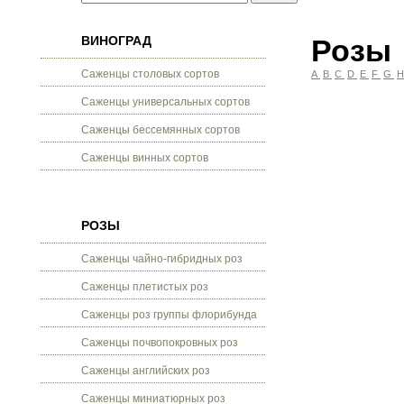
ВИНОГРАД
Розы
Саженцы столовых сортов
A
B
C
D
E
F
G
Саженцы универсальных сортов
Саженцы бессемянных сортов
Саженцы винных сортов
РОЗЫ
Саженцы чайно-гибридных роз
Саженцы плетистых роз
Саженцы роз группы флорибунда
Саженцы почвопокровных роз
Саженцы английских роз
Саженцы миниатюрных роз