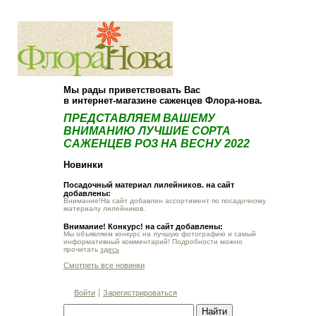
О компании
Как купить
Мы рады приветствовать Вас
в интернет-магазине саженцев Флора-нова.
ПРЕДСТАВЛЯЕМ ВАШЕМУ
ВНИМАНИЮ ЛУЧШИЕ СОРТА
САЖЕНЦЕВ РОЗ НА ВЕСНУ 2022
Новинки
Посадочный материал лилейников. на сайт
добавлены:
Внимание!На сайт добавлен ассортимент по посадочному
материалу лилейников.
Внимание! Конкурс! на сайт добавлены:
Мы объявляем конкурс на лучшую фотографию и самый
информативный комментарий! Подробности можно
прочитать
здесь
Смотреть все новинки
Войти
Зарегистрироваться