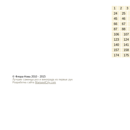
1
2
3
24
25
45
46
66
67
87
88
106
107
123
124
140
141
157
158
174
175
© Флора-Нова 2010 - 2015
Лучшие саженцы роз и винограда из первых рук
Разработка сайта
MariupolCity.com