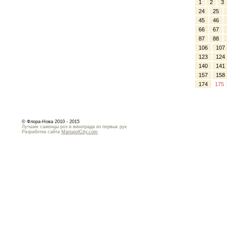
1
2
3
24
25
45
46
66
67
87
88
106
107
123
124
140
141
157
158
174
175
© Флора-Нова 2010 - 2015
Лучшие саженцы роз и винограда из первых рук
Разработка сайта
MariupolCity.com