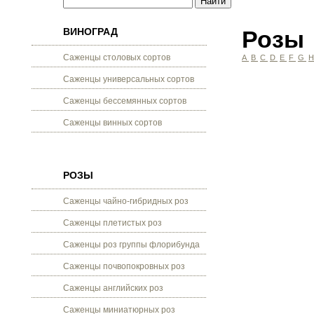
ВИНОГРАД
Розы
Саженцы столовых сортов
A
B
C
D
E
F
G
Саженцы универсальных сортов
Саженцы бессемянных сортов
Саженцы винных сортов
РОЗЫ
Саженцы чайно-гибридных роз
Саженцы плетистых роз
Саженцы роз группы флорибунда
Саженцы почвопокровных роз
Саженцы английских роз
Саженцы миниатюрных роз