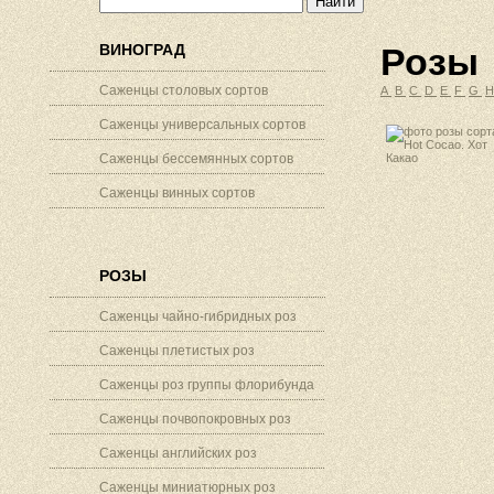
ВИНОГРАД
Розы
Саженцы столовых сортов
A
B
C
D
E
F
G
Саженцы универсальных сортов
Саженцы бессемянных сортов
Саженцы винных сортов
РОЗЫ
Саженцы чайно-гибридных роз
Саженцы плетистых роз
Саженцы роз группы флорибунда
Саженцы почвопокровных роз
Саженцы английских роз
Саженцы миниатюрных роз