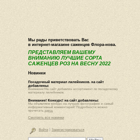
О компании
Как купить
Фотогалерея
Статьи
Опт
Контакт
Мы рады приветствовать Вас
в интернет-магазине саженцев Флора-нова.
ПРЕДСТАВЛЯЕМ ВАШЕМУ
ВНИМАНИЮ ЛУЧШИЕ СОРТА
САЖЕНЦЕВ РОЗ НА ВЕСНУ 2022
Новинки
Посадочный материал лилейников. на сайт
добавлены:
Внимание!На сайт добавлен ассортимент по посадочному
материалу лилейников.
Внимание! Конкурс! на сайт добавлены:
Мы объявляем конкурс на лучшую фотографию и самый
информативный комментарий! Подробности можно
прочитать
здесь
Смотреть все новинки
Войти
Зарегистрироваться