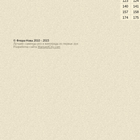
123
124
140
141
157
158
174
175
© Флора-Нова 2010 - 2015
Лучшие саженцы роз и винограда из первых рук
Разработка сайта
MariupolCity.com