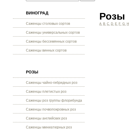
ВИНОГРАД
Розы
Саженцы столовых сортов
A
B
C
D
E
F
G
Саженцы универсальных сортов
Саженцы бессемянных сортов
Саженцы винных сортов
РОЗЫ
Саженцы чайно-гибридных роз
Саженцы плетистых роз
Саженцы роз группы флорибунда
Саженцы почвопокровных роз
Саженцы английских роз
Саженцы миниатюрных роз