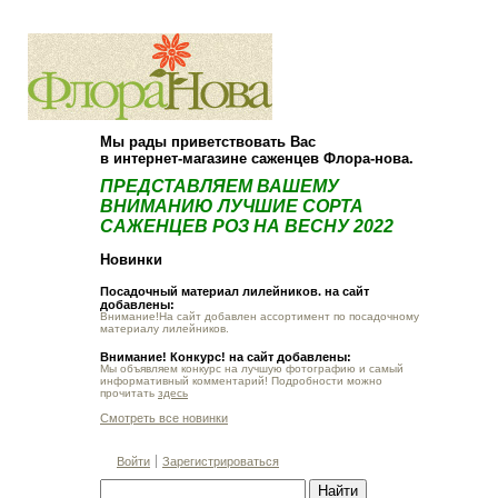
О компании
Как купить
Мы рады приветствовать Вас
в интернет-магазине саженцев Флора-нова.
ПРЕДСТАВЛЯЕМ ВАШЕМУ
ВНИМАНИЮ ЛУЧШИЕ СОРТА
САЖЕНЦЕВ РОЗ НА ВЕСНУ 2022
Новинки
Посадочный материал лилейников. на сайт
добавлены:
Внимание!На сайт добавлен ассортимент по посадочному
материалу лилейников.
Внимание! Конкурс! на сайт добавлены:
Мы объявляем конкурс на лучшую фотографию и самый
информативный комментарий! Подробности можно
прочитать
здесь
Смотреть все новинки
Войти
Зарегистрироваться