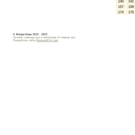
140
141
157
158
174
175
© Флора-Нова 2010 - 2015
Лучшие саженцы роз и винограда из первых рук
Разработка сайта
MariupolCity.com