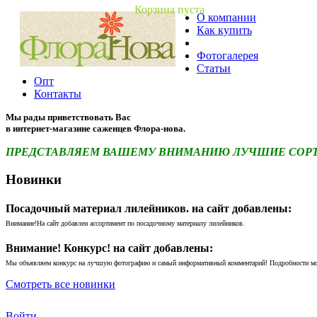
Корзина пуста
О компании
Как купить
Фотогалерея
Статьи
Опт
Контакты
Мы рады приветствовать Вас
в интернет-магазине саженцев Флора-нова.
ПРЕДСТАВЛЯЕМ ВАШЕМУ ВНИМАНИЮ ЛУЧШИЕ СОРТА 
Новинки
Посадочный материал лилейников. на сайт добавлены:
Внимание!На сайт добавлен ассортимент по посадочному материалу лилейников.
Внимание! Конкурс! на сайт добавлены:
Мы объявляем конкурс на лучшую фотографию и самый информативный комментарий! Подробности м
Смотреть все новинки
Войти