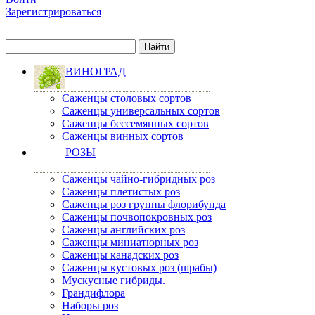
Зарегистрироваться
ВИНОГРАД
Саженцы столовых сортов
Саженцы универсальных сортов
Саженцы бессемянных сортов
Саженцы винных сортов
РОЗЫ
Саженцы чайно-гибридных роз
Саженцы плетистых роз
Саженцы роз группы флорибунда
Саженцы почвопокровных роз
Саженцы английских роз
Саженцы миниатюрных роз
Саженцы канадских роз
Саженцы кустовых роз (шрабы)
Мускусные гибриды.
Грандифлора
Наборы роз