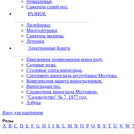
Немахровые
Саженцы спрей роз.
РАЗНОЕ
Лилейники.
Многолетники
Саженцы малины.
Летники
Электронные Книги
Прискорене розмноження винограду.
Садовые розы.
Столовые сорта винограда.
Сортимент винограда республики Молдова.
Комплексная защита виноградников.
Виноградарство.
Справочник винограда Молдавии.
"Садоводство" № 7, 1977 год.
Азбука
Вход для партнеров
Розы
A
B
C
D
E
F
G
H
I
J
K
L
M
N
O
P
Q
R
S
T
U
V
W