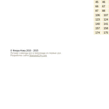
45
46
66
67
87
88
106
107
123
124
140
141
157
158
174
175
© Флора-Нова 2010 - 2015
Лучшие саженцы роз и винограда из первых рук
Разработка сайта
MariupolCity.com