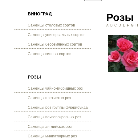
ВИНОГРАД
Розы
Саженцы столовых сортов
A
B
C
D
E
F
G
Саженцы универсальных сортов
Саженцы бессемянных сортов
Саженцы винных сортов
РОЗЫ
Саженцы чайно-гибридных роз
Саженцы плетистых роз
Саженцы роз группы флорибунда
Саженцы почвопокровных роз
Саженцы английских роз
Саженцы миниатюрных роз