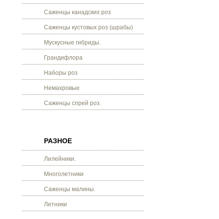
Саженцы канадских роз
Саженцы кустовых роз (шрабы)
Мускусные гибриды.
Грандифлора
Наборы роз
Немахровые
Саженцы спрей роз.
РАЗНОЕ
Лилейники.
Многолетники
Саженцы малины.
Летники