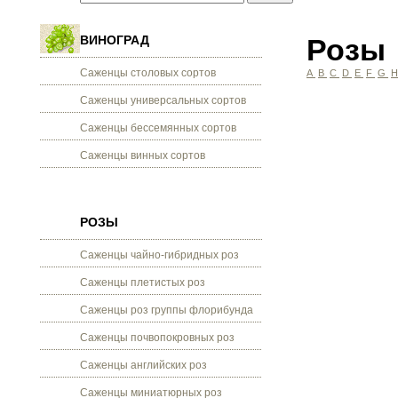
ВИНОГРАД
Розы
Саженцы столовых сортов
A
B
C
D
E
F
G
Саженцы универсальных сортов
Саженцы бессемянных сортов
Саженцы винных сортов
РОЗЫ
Саженцы чайно-гибридных роз
Саженцы плетистых роз
Саженцы роз группы флорибунда
Саженцы почвопокровных роз
Саженцы английских роз
Саженцы миниатюрных роз