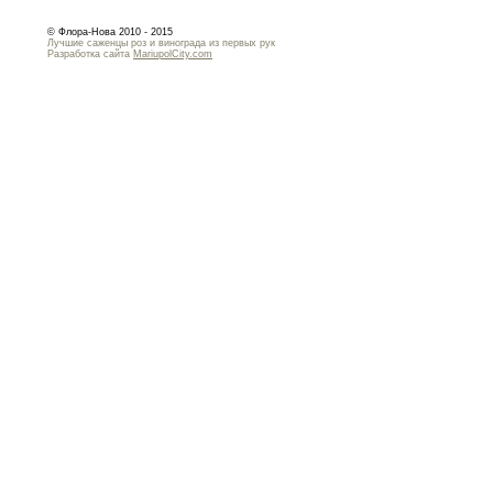
© Флора-Нова 2010 - 2015
Лучшие саженцы роз и винограда из первых рук
Разработка сайта
MariupolCity.com