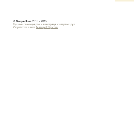
© Флора-Нова 2010 - 2015
Лучшие саженцы роз и винограда из первых рук
Разработка сайта
MariupolCity.com