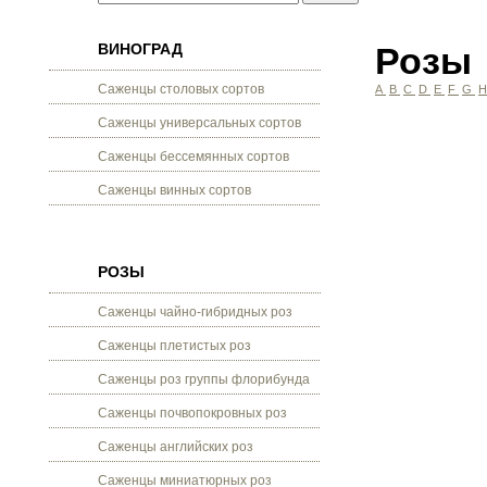
ВИНОГРАД
Розы
Саженцы столовых сортов
A
B
C
D
E
F
G
Саженцы универсальных сортов
Саженцы бессемянных сортов
Саженцы винных сортов
РОЗЫ
Саженцы чайно-гибридных роз
Саженцы плетистых роз
Саженцы роз группы флорибунда
Саженцы почвопокровных роз
Саженцы английских роз
Саженцы миниатюрных роз