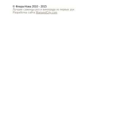
© Флора-Нова 2010 - 2015
Лучшие саженцы роз и винограда из первых рук
Разработка сайта
MariupolCity.com