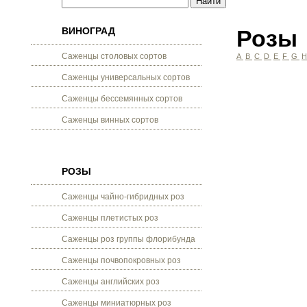
ВИНОГРАД
Розы
Саженцы столовых сортов
A
B
C
D
E
F
G
Саженцы универсальных сортов
Саженцы бессемянных сортов
Саженцы винных сортов
РОЗЫ
Саженцы чайно-гибридных роз
Саженцы плетистых роз
Саженцы роз группы флорибунда
Саженцы почвопокровных роз
Саженцы английских роз
Саженцы миниатюрных роз