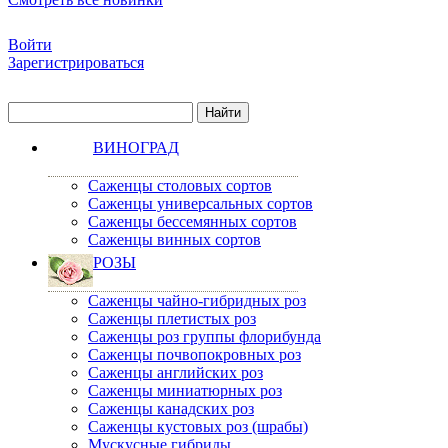
Войти
Зарегистрироваться
ВИНОГРАД
Саженцы столовых сортов
Саженцы универсальных сортов
Саженцы бессемянных сортов
Саженцы винных сортов
РОЗЫ
Саженцы чайно-гибридных роз
Саженцы плетистых роз
Саженцы роз группы флорибунда
Саженцы почвопокровных роз
Саженцы английских роз
Саженцы миниатюрных роз
Саженцы канадских роз
Саженцы кустовых роз (шрабы)
Мускусные гибриды.