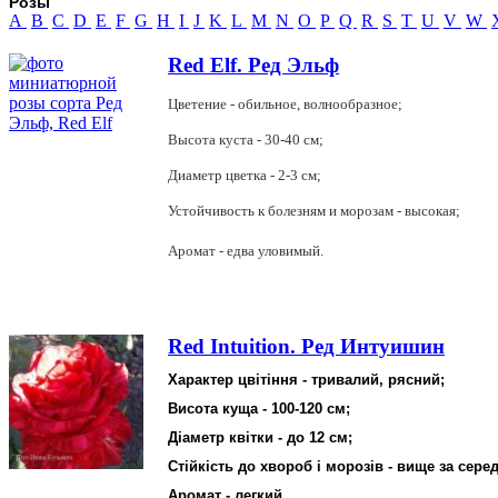
Розы
A
B
C
D
E
F
G
H
I
J
K
L
M
N
O
P
Q
R
S
T
U
V
W
Red Elf. Ред Эльф
Цветение - обильное, волнообразное;
Высота куста - 30-40 см;
Диаметр цветка - 2-3 см;
Устойчивость к болезням и морозам - высокая;
Аромат - едва уловимый.
Red Intuition. Ред Интуишин
Характер цвітіння - тривалий, рясний;
Висота куща - 100-120 см;
Діаметр квітки - до 12 см;
Стійкість до хвороб і морозів - вище за сере
Аромат - легкий.