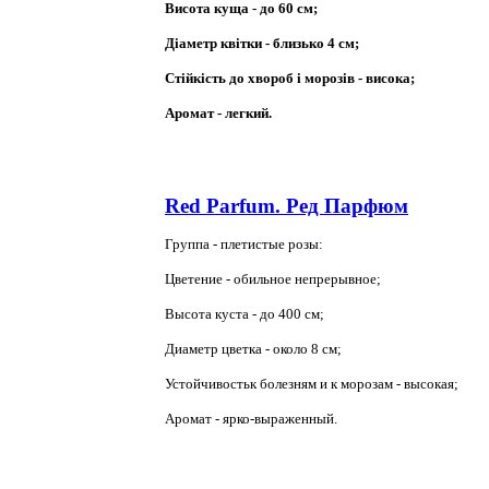
Висота куща - до 60 см;
Діаметр квітки - близько 4 см;
Стійкість до хвороб і морозів - висока;
Аромат - легкий.
Red Parfum. Ред Парфюм
Группа - плетистые розы:
Цветение - обильное непрерывное;
Высота куста - до 400 см;
Диаметр цветка - около 8 см;
Устойчивостьк болезням и к морозам - высокая;
Аромат - ярко-выраженный.