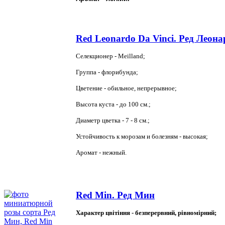
Red Leonardo Da Vinci. Ред Леон
Селекционер -
Meilland;
Группа - флорибунда;
Цветение - обильное, непрерывное;
Высота куста - до 100 см.;
Диаметр цветка - 7 - 8 см.;
Устойчивость к морозам и болезням - высокая;
Аромат - нежный.
Red Min. Ред Мин
Характер цвітіння - безперервний, рівномірний;