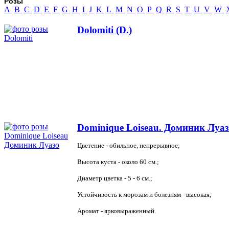
Розы
A
B
C
D
E
F
G
H
I
J
K
L
M
N
O
P
Q
R
S
T
U
V
W
Dolomiti (D.)
Dominique Loiseau. Доминик Луа
Цветение - обильное, непрерывное;
Высота куста - около 60 см.;
Диаметр цветка - 5 - 6 см.;
Устойчивость к морозам и болезням - высокая;
Аромат - ярковыраженный.