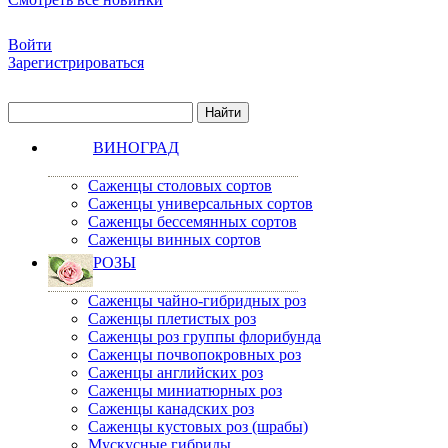
Войти
Зарегистрироваться
ВИНОГРАД
Саженцы столовых сортов
Саженцы универсальных сортов
Саженцы бессемянных сортов
Саженцы винных сортов
РОЗЫ
Саженцы чайно-гибридных роз
Саженцы плетистых роз
Саженцы роз группы флорибунда
Саженцы почвопокровных роз
Саженцы английских роз
Саженцы миниатюрных роз
Саженцы канадских роз
Саженцы кустовых роз (шрабы)
Мускусные гибриды.