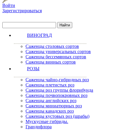
Войти
Зарегистрироваться
ВИНОГРАД
Саженцы столовых сортов
Саженцы универсальных сортов
Саженцы бессемянных сортов
Саженцы винных сортов
РОЗЫ
Саженцы чайно-гибридных роз
Саженцы плетистых роз
Саженцы роз группы флорибунда
Саженцы почвопокровных роз
Саженцы английских роз
Саженцы миниатюрных роз
Саженцы канадских роз
Саженцы кустовых роз (шрабы)
Мускусные гибриды.
Грандифлора