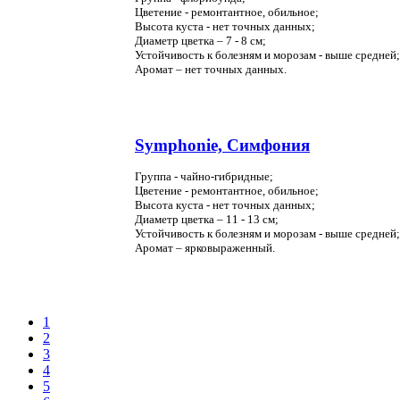
Цветение - ремонтантное, обильное;
Высота куста - нет точных данных;
Диаметр цветка – 7 - 8 см;
Устойчивость к болезням и морозам - выше средней;
Аромат – нет точных данных.
Symphonie, Симфония
Группа - чайно-гибридные;
Цветение - ремонтантное, обильное;
Высота куста - нет точных данных;
Диаметр цветка – 11 - 13 см;
Устойчивость к болезням и морозам - выше средней;
Аромат – ярковыраженный.
1
2
3
4
5