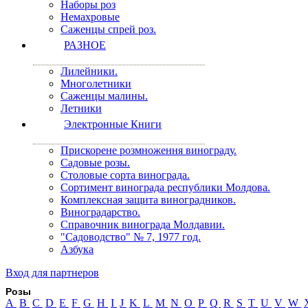
Наборы роз
Немахровые
Саженцы спрей роз.
РАЗНОЕ
Лилейники.
Многолетники
Саженцы малины.
Летники
Электронные Книги
Прискорене розмноження винограду.
Садовые розы.
Столовые сорта винограда.
Сортимент винограда республики Молдова.
Комплексная защита виноградников.
Виноградарство.
Справочник винограда Молдавии.
"Садоводство" № 7, 1977 год.
Азбука
Вход для партнеров
Розы
A
B
C
D
E
F
G
H
I
J
K
L
M
N
O
P
Q
R
S
T
U
V
W