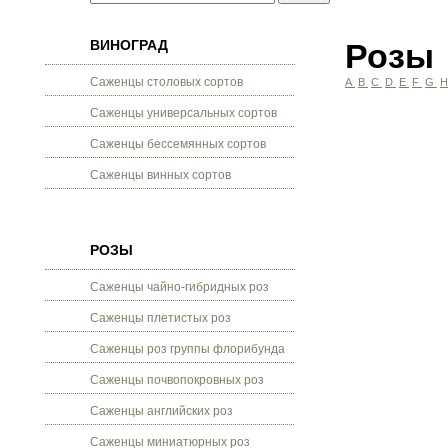
ВИНОГРАД
Розы
Саженцы столовых сортов
A
B
C
D
E
F
G
Саженцы универсальных сортов
Саженцы бессемянных сортов
Саженцы винных сортов
РОЗЫ
Саженцы чайно-гибридных роз
Саженцы плетистых роз
Саженцы роз группы флорибунда
Саженцы почвопокровных роз
Саженцы английских роз
Саженцы миниатюрных роз