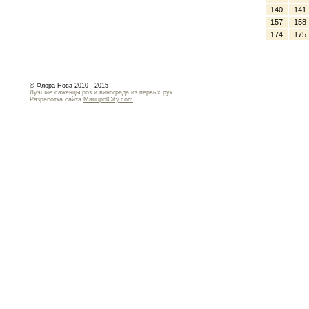
140
141
157
158
174
175
© Флора-Нова 2010 - 2015
Лучшие саженцы роз и винограда из первых рук
Разработка сайта
MariupolCity.com