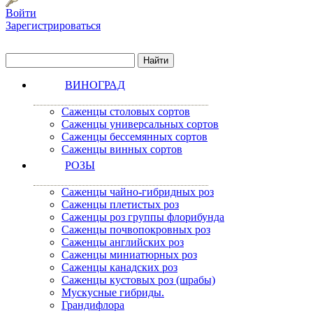
Войти
Зарегистрироваться
ВИНОГРАД
Саженцы столовых сортов
Саженцы универсальных сортов
Саженцы бессемянных сортов
Саженцы винных сортов
РОЗЫ
Саженцы чайно-гибридных роз
Саженцы плетистых роз
Саженцы роз группы флорибунда
Саженцы почвопокровных роз
Саженцы английских роз
Саженцы миниатюрных роз
Саженцы канадских роз
Саженцы кустовых роз (шрабы)
Мускусные гибриды.
Грандифлора