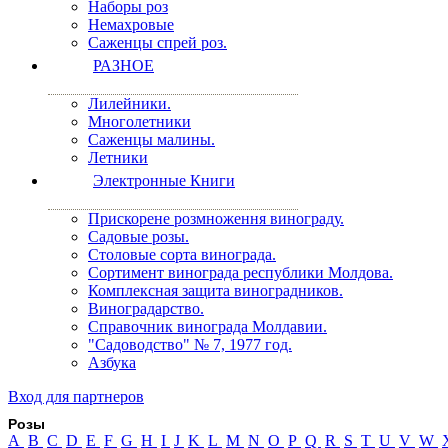
Наборы роз
Немахровые
Саженцы спрей роз.
РАЗНОЕ
Лилейники.
Многолетники
Саженцы малины.
Летники
Электронные Книги
Прискорене розмноження винограду.
Садовые розы.
Столовые сорта винограда.
Сортимент винограда республики Молдова.
Комплексная защита виноградников.
Виноградарство.
Справочник винограда Молдавии.
"Садоводство" № 7, 1977 год.
Азбука
Вход для партнеров
Розы
A
B
C
D
E
F
G
H
I
J
K
L
M
N
O
P
Q
R
S
T
U
V
W