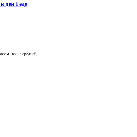
н ден Геде
розам - выше средней;