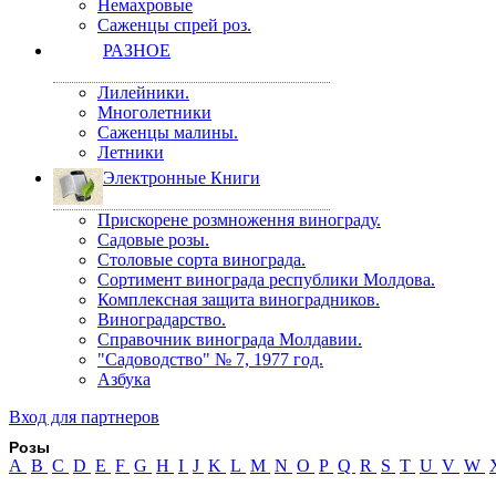
Немахровые
Саженцы спрей роз.
РАЗНОЕ
Лилейники.
Многолетники
Саженцы малины.
Летники
Электронные Книги
Прискорене розмноження винограду.
Садовые розы.
Столовые сорта винограда.
Сортимент винограда республики Молдова.
Комплексная защита виноградников.
Виноградарство.
Справочник винограда Молдавии.
"Садоводство" № 7, 1977 год.
Азбука
Вход для партнеров
Розы
A
B
C
D
E
F
G
H
I
J
K
L
M
N
O
P
Q
R
S
T
U
V
W