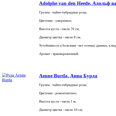
Adolphe van den Heede, Адольф ва
Группа - чайно-гибридные розы;
Цветение - умеренное;
Высота куста - около 70 см;
Диаметр цветка - около 8 см;
Устойчивость к болезням - нет точных данных, к мо
Аромат - ярковыраженный.
Aenne Burda, Анна Бурда
Группа - чайно-гибридные розы;
Цветение - ремонтантное;
Высота куста - около 1 м;
Диаметр цветка - около 10 см;