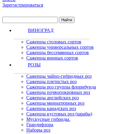
Зарегистрироваться
ВИНОГРАД
Саженцы столовых сортов
Саженцы универсальных сортов
Саженцы бессемянных сортов
Саженцы винных сортов
РОЗЫ
Саженцы чайно-гибридных роз
Саженцы плетистых роз
Саженцы роз группы флорибунда
Саженцы почвопокровных роз
Саженцы английских роз
Саженцы миниатюрных роз
Саженцы канадских роз
Саженцы кустовых роз (шрабы)
Мускусные гибриды.
Грандифлора
Наборы роз