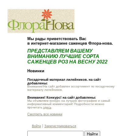
О компании
Как купить
Мы рады приветствовать Вас
в интернет-магазине саженцев Флора-нова.
ПРЕДСТАВЛЯЕМ ВАШЕМУ
ВНИМАНИЮ ЛУЧШИЕ СОРТА
САЖЕНЦЕВ РОЗ НА ВЕСНУ 2022
Новинки
Посадочный материал лилейников. на сайт
добавлены:
Внимание!На сайт добавлен ассортимент по посадочному
материалу лилейников.
Внимание! Конкурс! на сайт добавлены:
Мы объявляем конкурс на лучшую фотографию и самый
информативный комментарий! Подробности можно
прочитать
здесь
Смотреть все новинки
Войти
Зарегистрироваться