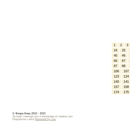
1
2
3
24
25
45
46
66
67
87
88
106
107
123
124
140
141
157
158
174
175
© Флора-Нова 2010 - 2015
Лучшие саженцы роз и винограда из первых рук
Разработка сайта
MariupolCity.com