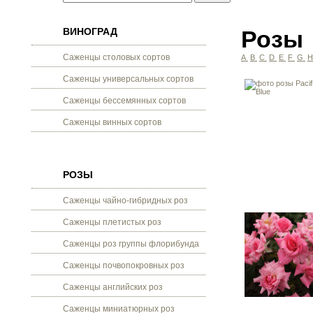
ВИНОГРАД
Розы
Саженцы столовых сортов
A
B
C
D
E
F
G
Саженцы универсальных сортов
Саженцы бессемянных сортов
Саженцы винных сортов
РОЗЫ
Саженцы чайно-гибридных роз
Саженцы плетистых роз
Саженцы роз группы флорибунда
Саженцы почвопокровных роз
Саженцы английских роз
Саженцы миниатюрных роз