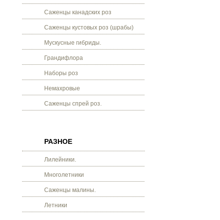
Саженцы канадских роз
Саженцы кустовых роз (шрабы)
Мускусные гибриды.
Грандифлора
Наборы роз
Немахровые
Саженцы спрей роз.
РАЗНОЕ
Лилейники.
Многолетники
Саженцы малины.
Летники