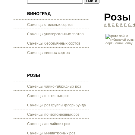
ВИНОГРАД
Розы
Саженцы столовых сортов
A
B
C
D
E
F
G
Саженцы универсальных сортов
Саженцы бессемянных сортов
Саженцы винных сортов
РОЗЫ
Саженцы чайно-гибридных роз
Саженцы плетистых роз
Саженцы роз группы флорибунда
Саженцы почвопокровных роз
Саженцы английских роз
Саженцы миниатюрных роз