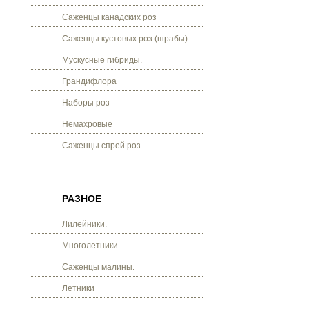
Саженцы канадских роз
Саженцы кустовых роз (шрабы)
Мускусные гибриды.
Грандифлора
Наборы роз
Немахровые
Саженцы спрей роз.
РАЗНОЕ
Лилейники.
Многолетники
Саженцы малины.
Летники