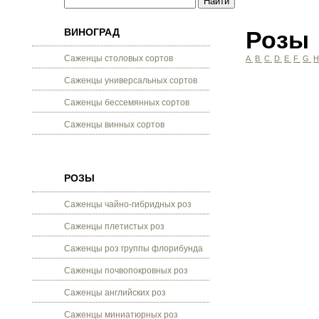
ВИНОГРАД
Розы
Саженцы столовых сортов
A
B
C
D
E
F
G
Саженцы универсальных сортов
Саженцы бессемянных сортов
Саженцы винных сортов
РОЗЫ
Саженцы чайно-гибридных роз
Саженцы плетистых роз
Саженцы роз группы флорибунда
Саженцы почвопокровных роз
Саженцы английских роз
Саженцы миниатюрных роз