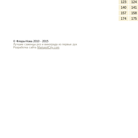
123
124
140
141
157
158
174
175
© Флора-Нова 2010 - 2015
Лучшие саженцы роз и винограда из первых рук
Разработка сайта
MariupolCity.com