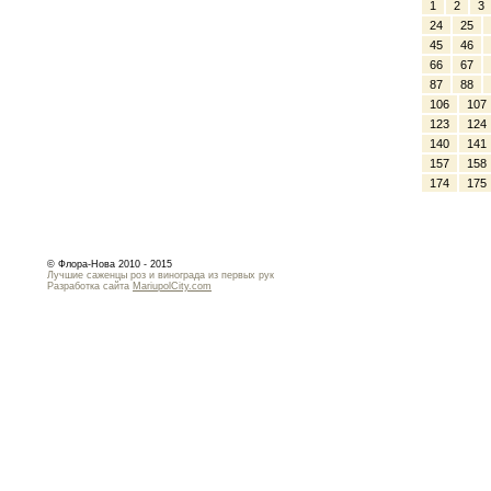
1
2
3
24
25
45
46
66
67
87
88
106
107
123
124
140
141
157
158
174
175
© Флора-Нова 2010 - 2015
Лучшие саженцы роз и винограда из первых рук
Разработка сайта
MariupolCity.com