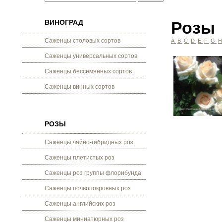
ВИНОГРАД
Розы
Саженцы столовых сортов
A
B
C
D
E
F
G
Саженцы универсальных сортов
Саженцы бессемянных сортов
Саженцы винных сортов
РОЗЫ
Саженцы чайно-гибридных роз
Саженцы плетистых роз
Саженцы роз группы флорибунда
Саженцы почвопокровных роз
Саженцы английских роз
Саженцы миниатюрных роз