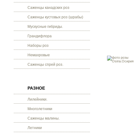
Саженцы канадских роз
Саженцы кустовых роз (шрабы)
Мускусные гибриды.
Грандифлора
Наборы роз
Немахровые
Саженцы спрей роз.
РАЗНОЕ
Лилейники.
Многолетники
Саженцы малины.
Летники