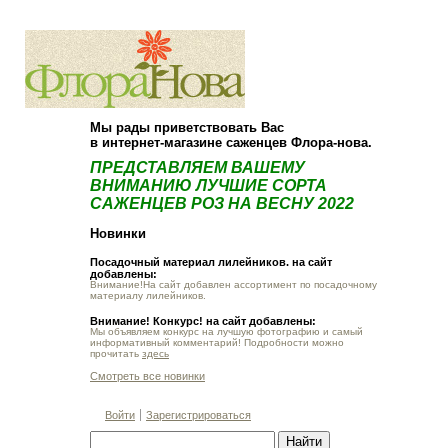
О компании
Как купить
Мы рады приветствовать Вас
в интернет-магазине саженцев Флора-нова.
ПРЕДСТАВЛЯЕМ ВАШЕМУ
ВНИМАНИЮ ЛУЧШИЕ СОРТА
САЖЕНЦЕВ РОЗ НА ВЕСНУ 2022
Новинки
Посадочный материал лилейников. на сайт
добавлены:
Внимание!На сайт добавлен ассортимент по посадочному
материалу лилейников.
Внимание! Конкурс! на сайт добавлены:
Мы объявляем конкурс на лучшую фотографию и самый
информативный комментарий! Подробности можно
прочитать
здесь
Смотреть все новинки
Войти
Зарегистрироваться