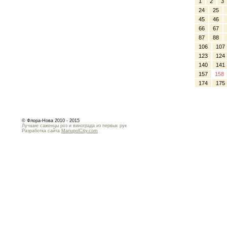
1
2
3
24
25
45
46
66
67
87
88
106
107
123
124
140
141
157
158
174
175
© Флора-Нова 2010 - 2015
Лучшие саженцы роз и винограда из первых рук
Разработка сайта
MariupolCity.com