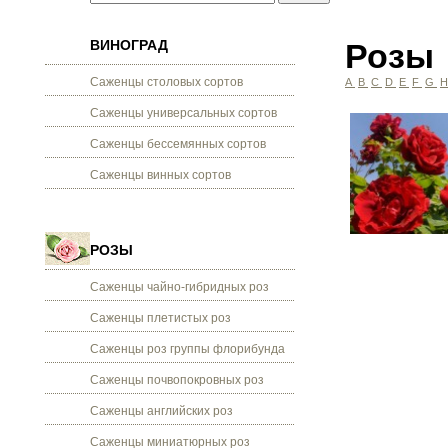
ВИНОГРАД
Розы
Саженцы столовых сортов
A
B
C
D
E
F
G
Саженцы универсальных сортов
Саженцы бессемянных сортов
Саженцы винных сортов
РОЗЫ
Саженцы чайно-гибридных роз
Саженцы плетистых роз
Саженцы роз группы флорибунда
Саженцы почвопокровных роз
Саженцы английских роз
Саженцы миниатюрных роз