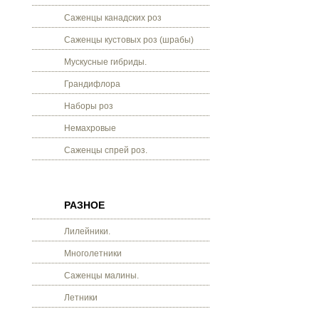
Саженцы канадских роз
Саженцы кустовых роз (шрабы)
Мускусные гибриды.
Грандифлора
Наборы роз
Немахровые
Саженцы спрей роз.
РАЗНОЕ
Лилейники.
Многолетники
Саженцы малины.
Летники