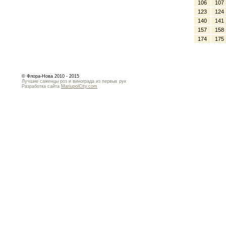
106
107
123
124
140
141
157
158
174
175
© Флора-Нова 2010 - 2015
Лучшие саженцы роз и винограда из первых рук
Разработка сайта
MariupolCity.com