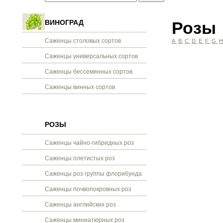
ВИНОГРАД
Розы
Саженцы столовых сортов
A
B
C
D
E
F
G
Саженцы универсальных сортов
Саженцы бессемянных сортов
Саженцы винных сортов
РОЗЫ
Саженцы чайно-гибридных роз
Саженцы плетистых роз
Саженцы роз группы флорибунда
Саженцы почвопокровных роз
Саженцы английских роз
Саженцы миниатюрных роз