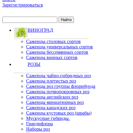
Зарегистрироваться
ВИНОГРАД
Саженцы столовых сортов
Саженцы универсальных сортов
Саженцы бессемянных сортов
Саженцы винных сортов
РОЗЫ
Саженцы чайно-гибридных роз
Саженцы плетистых роз
Саженцы роз группы флорибунда
Саженцы почвопокровных роз
Саженцы английских роз
Саженцы миниатюрных роз
Саженцы канадских роз
Саженцы кустовых роз (шрабы)
Мускусные гибриды.
Грандифлора
Наборы роз