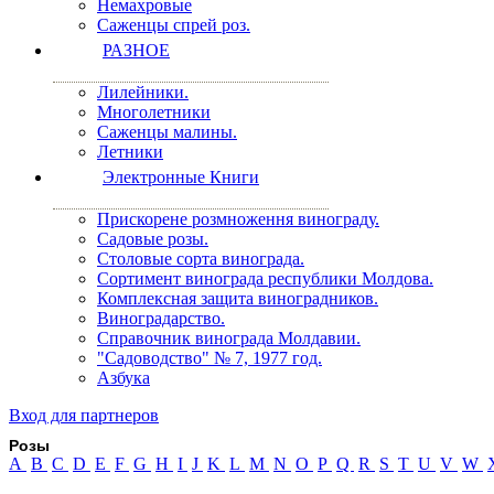
Немахровые
Саженцы спрей роз.
РАЗНОЕ
Лилейники.
Многолетники
Саженцы малины.
Летники
Электронные Книги
Прискорене розмноження винограду.
Садовые розы.
Столовые сорта винограда.
Сортимент винограда республики Молдова.
Комплексная защита виноградников.
Виноградарство.
Справочник винограда Молдавии.
"Садоводство" № 7, 1977 год.
Азбука
Вход для партнеров
Розы
A
B
C
D
E
F
G
H
I
J
K
L
M
N
O
P
Q
R
S
T
U
V
W