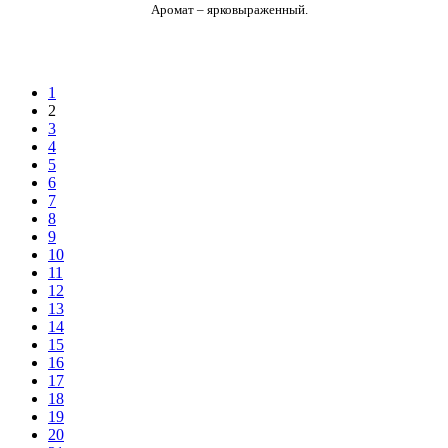
Аромат – ярковыраженный.
1
2
3
4
5
6
7
8
9
10
11
12
13
14
15
16
17
18
19
20