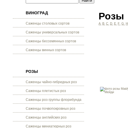
ВИНОГРАД
Розы
Саженцы столовых сортов
A
B
C
D
E
F
G
Саженцы универсальных сортов
Саженцы бессемянных сортов
Саженцы винных сортов
РОЗЫ
Саженцы чайно-гибридных роз
Саженцы плетистых роз
Саженцы роз группы флорибунда
Саженцы почвопокровных роз
Саженцы английских роз
Саженцы миниатюрных роз