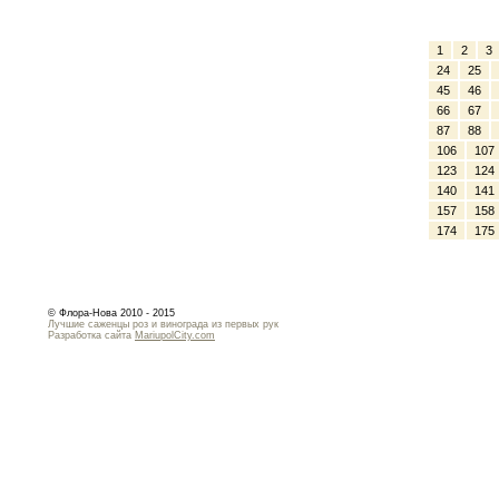
1
2
3
24
25
45
46
66
67
87
88
106
107
123
124
140
141
157
158
174
175
© Флора-Нова 2010 - 2015
Лучшие саженцы роз и винограда из первых рук
Разработка сайта
MariupolCity.com