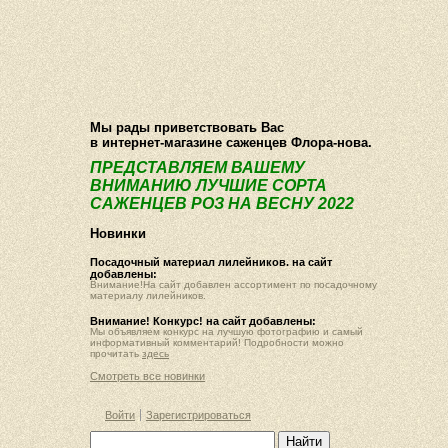
О компании
Как купить
Фотогалерея
Статьи
Опт
Контакт
Мы рады приветствовать Вас
в интернет-магазине саженцев Флора-нова.
ПРЕДСТАВЛЯЕМ ВАШЕМУ
ВНИМАНИЮ ЛУЧШИЕ СОРТА
САЖЕНЦЕВ РОЗ НА ВЕСНУ 2022
Новинки
Посадочный материал лилейников. на сайт
добавлены:
Внимание!На сайт добавлен ассортимент по посадочному
материалу лилейников.
Внимание! Конкурс! на сайт добавлены:
Мы объявляем конкурс на лучшую фотографию и самый
информативный комментарий! Подробности можно
прочитать
здесь
Смотреть все новинки
Войти
Зарегистрироваться