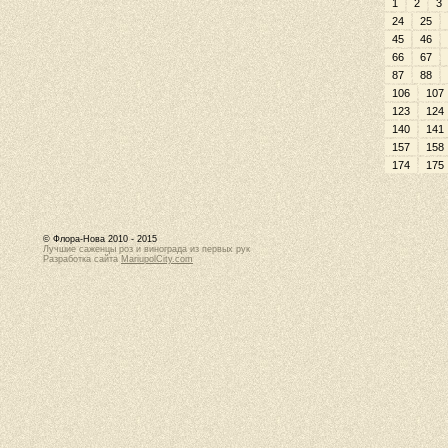
1
2
3
24
25
45
46
66
67
87
88
106
107
123
124
140
141
157
158
174
175
© Флора-Нова 2010 - 2015
Лучшие саженцы роз и винограда из первых рук
Разработка сайта
MariupolCity.com