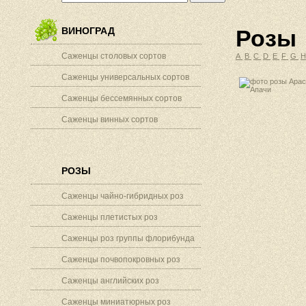
ВИНОГРАД
Розы
Саженцы столовых сортов
A
B
C
D
E
F
G
Саженцы универсальных сортов
Саженцы бессемянных сортов
Саженцы винных сортов
РОЗЫ
Саженцы чайно-гибридных роз
Саженцы плетистых роз
Саженцы роз группы флорибунда
Саженцы почвопокровных роз
Саженцы английских роз
Саженцы миниатюрных роз