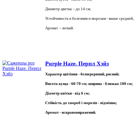
Диаметр цветка –
до 14 см
;
Устойчивость к болезням и морозам - выше средней;
Аромат – легкий.
Purple Haze. Перпл Хэйз
Характер цвітіння - безперервний, рясний;
Висота куща - 60-70 см; ширина - близько 100 см;
Діаметр квітки - від 6 см;
Стійкість до хвороб і морозів - відмінна;
Аромат - яскравовиражений.