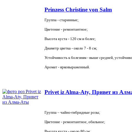
Prinzess Christine von Salm
Группа - старинные;
Цветение - ремонтантное;
Высота куста - 120 см и более;
Диаметр цветка - около 7 - 8 см;
Устойчивость к болезням - выше средней, устойчиво
Аромат - ярковыраженный.
Privet iz Alma-Aty, Привет из Ал
Группа – чайно-гибридные розы;
Цветение - ремонтантное, обильное;
Высота куста - около
80 см
;