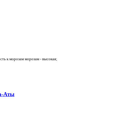
сть к морозам морозам - высокая;
ма-Аты