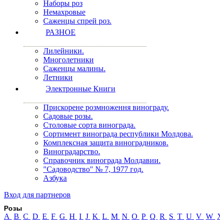
Наборы роз
Немахровые
Саженцы спрей роз.
РАЗНОЕ
Лилейники.
Многолетники
Саженцы малины.
Летники
Электронные Книги
Прискорене розмноження винограду.
Садовые розы.
Столовые сорта винограда.
Сортимент винограда республики Молдова.
Комплексная защита виноградников.
Виноградарство.
Справочник винограда Молдавии.
"Садоводство" № 7, 1977 год.
Азбука
Вход для партнеров
Розы
A
B
C
D
E
F
G
H
I
J
K
L
M
N
O
P
Q
R
S
T
U
V
W