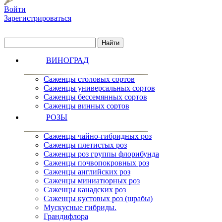
Войти
Зарегистрироваться
ВИНОГРАД
Саженцы столовых сортов
Саженцы универсальных сортов
Саженцы бессемянных сортов
Саженцы винных сортов
РОЗЫ
Саженцы чайно-гибридных роз
Саженцы плетистых роз
Саженцы роз группы флорибунда
Саженцы почвопокровных роз
Саженцы английских роз
Саженцы миниатюрных роз
Саженцы канадских роз
Саженцы кустовых роз (шрабы)
Мускусные гибриды.
Грандифлора