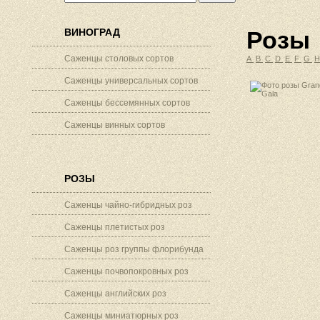
ВИНОГРАД
Розы
Саженцы столовых сортов
A
B
C
D
E
F
G
Саженцы универсальных сортов
Саженцы бессемянных сортов
Саженцы винных сортов
РОЗЫ
Саженцы чайно-гибридных роз
Саженцы плетистых роз
Саженцы роз группы флорибунда
Саженцы почвопокровных роз
Саженцы английских роз
Саженцы миниатюрных роз