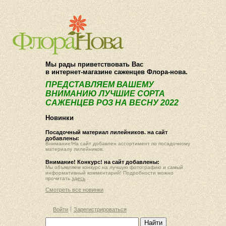
О компании
Как купить
Мы рады приветствовать Вас
в интернет-магазине саженцев Флора-нова.
ПРЕДСТАВЛЯЕМ ВАШЕМУ
ВНИМАНИЮ ЛУЧШИЕ СОРТА
САЖЕНЦЕВ РОЗ НА ВЕСНУ 2022
Новинки
Посадочный материал лилейников. на сайт
добавлены:
Внимание!На сайт добавлен ассортимент по посадочному
материалу лилейников.
Внимание! Конкурс! на сайт добавлены:
Мы объявляем конкурс на лучшую фотографию и самый
информативный комментарий! Подробности можно
прочитать
здесь
Смотреть все новинки
Войти
Зарегистрироваться