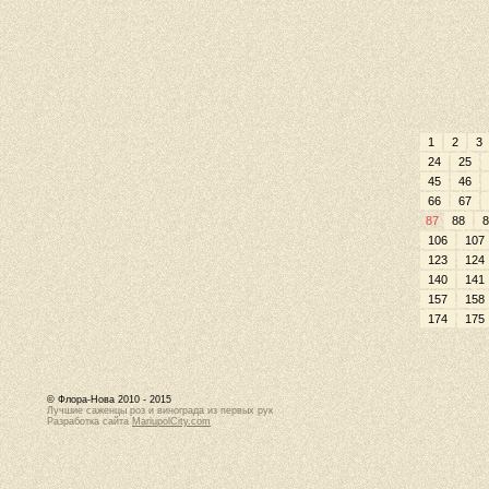
1
2
3
24
25
45
46
66
67
87
88
8
106
107
123
124
140
141
157
158
174
175
© Флора-Нова 2010 - 2015
Лучшие саженцы роз и винограда из первых рук
Разработка сайта
MariupolCity.com