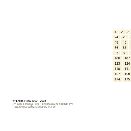
1
2
3
24
25
45
46
66
67
87
88
106
107
123
124
140
141
157
158
174
175
© Флора-Нова 2010 - 2015
Лучшие саженцы роз и винограда из первых рук
Разработка сайта
MariupolCity.com