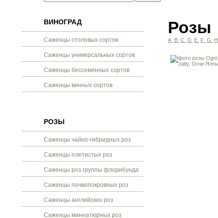
ВИНОГРАД
Розы
Саженцы столовых сортов
A
B
C
D
E
F
G
Саженцы универсальных сортов
Саженцы бессемянных сортов
Саженцы винных сортов
РОЗЫ
Саженцы чайно-гибридных роз
Саженцы плетистых роз
Саженцы роз группы флорибунда
Саженцы почвопокровных роз
Саженцы английских роз
Саженцы миниатюрных роз