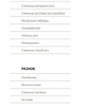
Саженцы канадских роз
Саженцы кустовых роз (шрабы)
Мускусные гибриды.
Грандифлора
Наборы роз
Немахровые
Саженцы спрей роз.
РАЗНОЕ
Лилейники.
Многолетники
Саженцы малины.
Летники