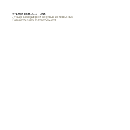
© Флора-Нова 2010 - 2015
Лучшие саженцы роз и винограда из первых рук
Разработка сайта
MariupolCity.com