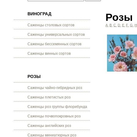
ВИНОГРАД
Розы
Саженцы столовых сортов
A
B
C
D
E
F
G
Саженцы универсальных сортов
Саженцы бессемянных сортов
Саженцы винных сортов
РОЗЫ
Саженцы чайно-гибридных роз
Саженцы плетистых роз
Саженцы роз группы флорибунда
Саженцы почвопокровных роз
Саженцы английских роз
Саженцы миниатюрных роз