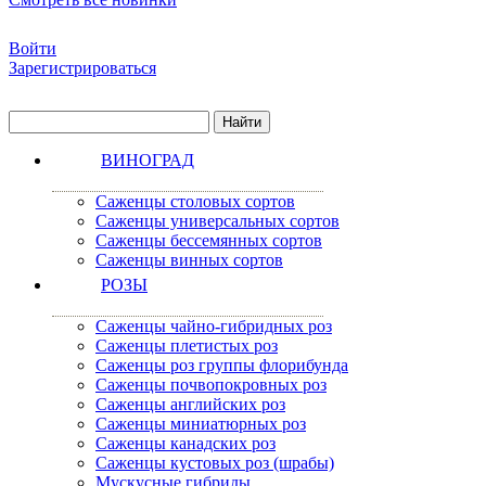
Войти
Зарегистрироваться
ВИНОГРАД
Саженцы столовых сортов
Саженцы универсальных сортов
Саженцы бессемянных сортов
Саженцы винных сортов
РОЗЫ
Саженцы чайно-гибридных роз
Саженцы плетистых роз
Саженцы роз группы флорибунда
Саженцы почвопокровных роз
Саженцы английских роз
Саженцы миниатюрных роз
Саженцы канадских роз
Саженцы кустовых роз (шрабы)
Мускусные гибриды.