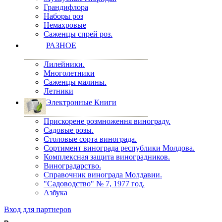
Грандифлора
Наборы роз
Немахровые
Саженцы спрей роз.
РАЗНОЕ
Лилейники.
Многолетники
Саженцы малины.
Летники
Электронные Книги
Прискорене розмноження винограду.
Садовые розы.
Столовые сорта винограда.
Сортимент винограда республики Молдова.
Комплексная защита виноградников.
Виноградарство.
Справочник винограда Молдавии.
"Садоводство" № 7, 1977 год.
Азбука
Вход для партнеров