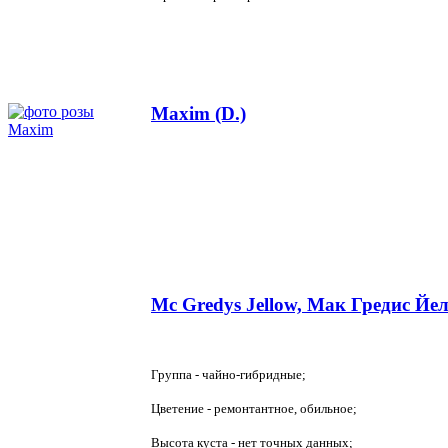
Maxim (D.)
Mc Gredys Jellow, Мак Гредис Йел
Группа - чайно-гибридные;
Цветение - ремонтантное, обильное;
Высота куста - нет точных данных;