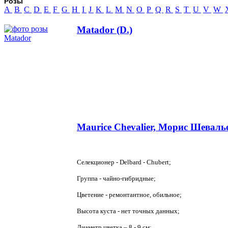
Розы
A
B
C
D
E
F
G
H
I
J
K
L
M
N
O
P
Q
R
S
T
U
V
W
Matador (D.)
Maurice Chevalier, Морис Шевалье
Селекционер - Delbard - Chubert;
Группа - чайно-гибридные;
Цветение - ремонтантное, обильное;
Высота куста - нет точных данных;
Диаметр цветка – 8 - 9 см;