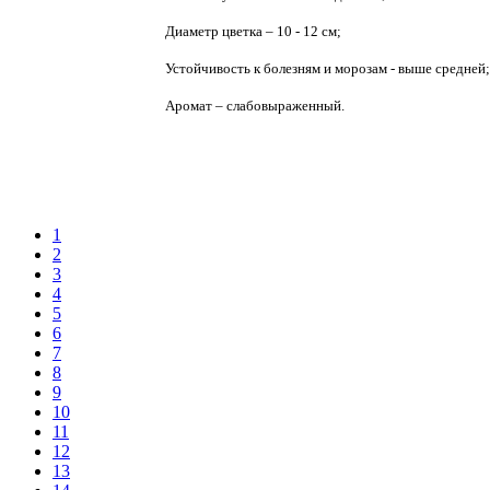
Диаметр цветка – 10 - 12 см;
Устойчивость к болезням и морозам - выше средней;
Аромат – слабовыраженный.
1
2
3
4
5
6
7
8
9
10
11
12
13