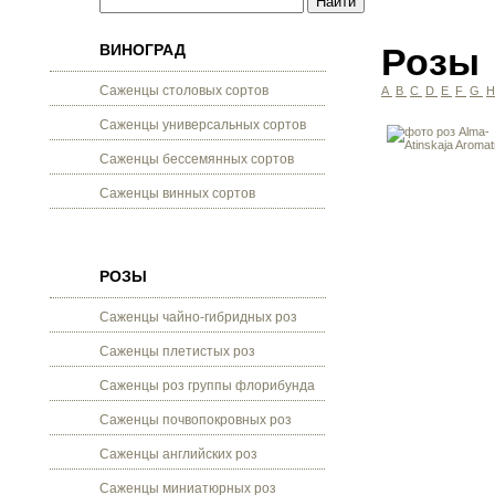
ВИНОГРАД
Розы
Саженцы столовых сортов
A
B
C
D
E
F
G
Саженцы универсальных сортов
Саженцы бессемянных сортов
Саженцы винных сортов
РОЗЫ
Саженцы чайно-гибридных роз
Саженцы плетистых роз
Саженцы роз группы флорибунда
Саженцы почвопокровных роз
Саженцы английских роз
Саженцы миниатюрных роз