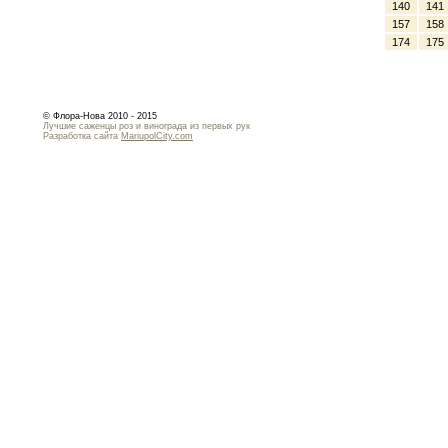
140
141
157
158
174
175
© Флора-Нова 2010 - 2015
Лучшие саженцы роз и винограда из первых рук
Разработка сайта
MariupolCity.com