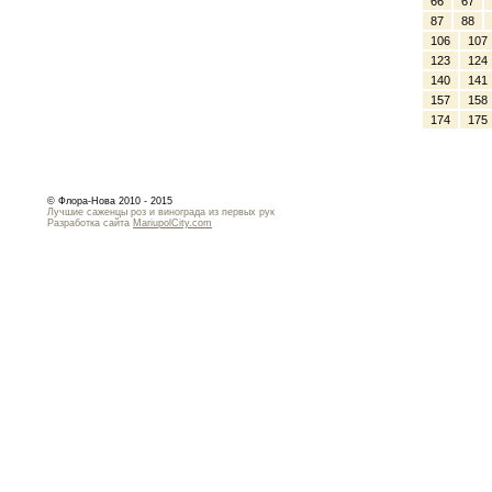
66
67
87
88
106
107
123
124
140
141
157
158
174
175
© Флора-Нова 2010 - 2015
Лучшие саженцы роз и винограда из первых рук
Разработка сайта
MariupolCity.com