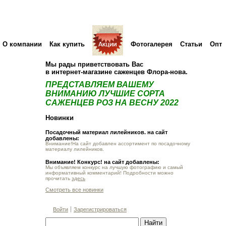
О компании
Как купить
Фотогалерея
Статьи
Опт
Мы рады приветствовать Вас
в интернет-магазине саженцев Флора-нова.
ПРЕДСТАВЛЯЕМ ВАШЕМУ
ВНИМАНИЮ ЛУЧШИЕ СОРТА
САЖЕНЦЕВ РОЗ НА ВЕСНУ 2022
Новинки
Посадочный материал лилейников. на сайт
добавлены:
Внимание!На сайт добавлен ассортимент по посадочному
материалу лилейников.
Внимание! Конкурс! на сайт добавлены:
Мы объявляем конкурс на лучшую фотографию и самый
информативный комментарий! Подробности можно
прочитать
здесь
Смотреть все новинки
Войти
Зарегистрироваться