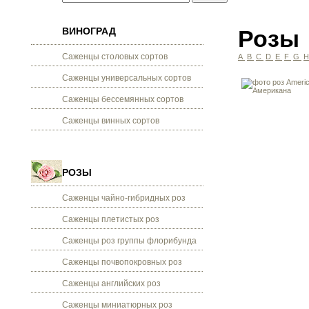
ВИНОГРАД
Розы
Саженцы столовых сортов
A
B
C
D
E
F
G
Саженцы универсальных сортов
Саженцы бессемянных сортов
Саженцы винных сортов
РОЗЫ
Саженцы чайно-гибридных роз
Саженцы плетистых роз
Саженцы роз группы флорибунда
Саженцы почвопокровных роз
Саженцы английских роз
Саженцы миниатюрных роз