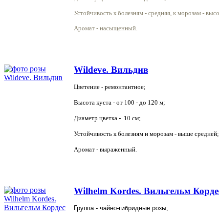
Устойчивость к болезням - средняя, к морозам - высо
Аромат - насыщенный.
Wildeve. Вильдив
Цветение - ремонтантное;
Высота куста - от 100 - до 120 м;
Диаметр цветка - 10 см;
Устойчивость к болезням и морозам - выше средней;
Аромат - выраженный.
Wilhelm Kordes. Вильгельм Корде
Группа - чайно-гибридные розы;