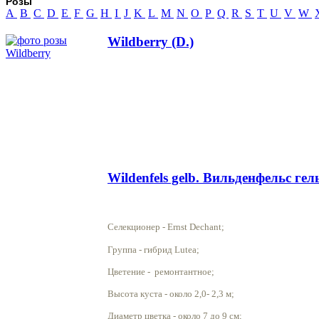
Розы
A
B
C
D
E
F
G
H
I
J
K
L
M
N
O
P
Q
R
S
T
U
V
W
Wildberry (D.)
Wildenfels gelb. Вильденфельс гел
Селекционер - Ernst Dechant;
Группа - гибрид Lutea;
Цветение - ремонтантное;
Высота куста - около 2,0- 2,3 м;
Диаметр цветка - около 7 до 9 см;