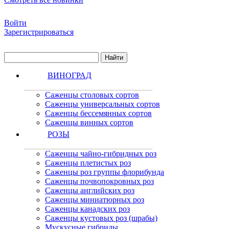
Войти
Зарегистрироваться
ВИНОГРАД
Саженцы столовых сортов
Саженцы универсальных сортов
Саженцы бессемянных сортов
Саженцы винных сортов
РОЗЫ
Саженцы чайно-гибридных роз
Саженцы плетистых роз
Саженцы роз группы флорибунда
Саженцы почвопокровных роз
Саженцы английских роз
Саженцы миниатюрных роз
Саженцы канадских роз
Саженцы кустовых роз (шрабы)
Мускусные гибриды.