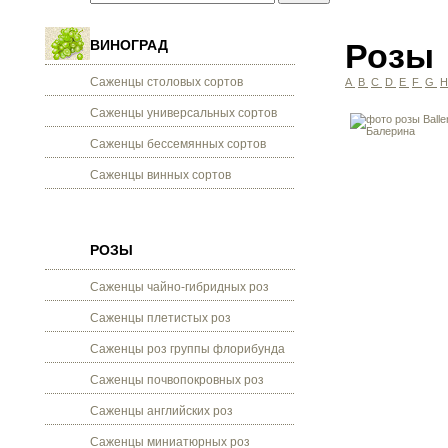
ВИНОГРАД
Розы
Саженцы столовых сортов
A
B
C
D
E
F
G
Саженцы универсальных сортов
Саженцы бессемянных сортов
Саженцы винных сортов
РОЗЫ
Саженцы чайно-гибридных роз
Саженцы плетистых роз
Саженцы роз группы флорибунда
Саженцы почвопокровных роз
Саженцы английских роз
Саженцы миниатюрных роз