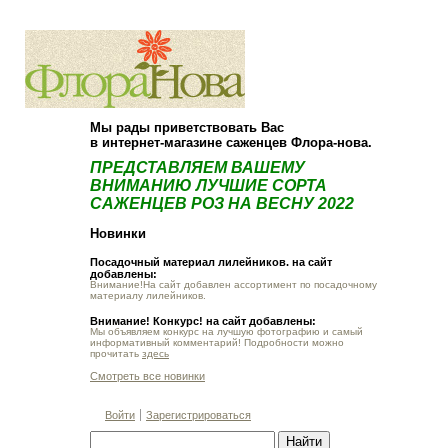
О компании
Как купить
Мы рады приветствовать Вас
в интернет-магазине саженцев Флора-нова.
ПРЕДСТАВЛЯЕМ ВАШЕМУ
ВНИМАНИЮ ЛУЧШИЕ СОРТА
САЖЕНЦЕВ РОЗ НА ВЕСНУ 2022
Новинки
Посадочный материал лилейников. на сайт
добавлены:
Внимание!На сайт добавлен ассортимент по посадочному
материалу лилейников.
Внимание! Конкурс! на сайт добавлены:
Мы объявляем конкурс на лучшую фотографию и самый
информативный комментарий! Подробности можно
прочитать
здесь
Смотреть все новинки
Войти
Зарегистрироваться