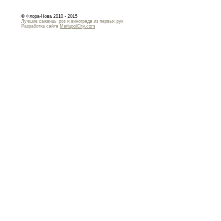
© Флора-Нова 2010 - 2015
Лучшие саженцы роз и винограда из первых рук
Разработка сайта
MariupolCity.com