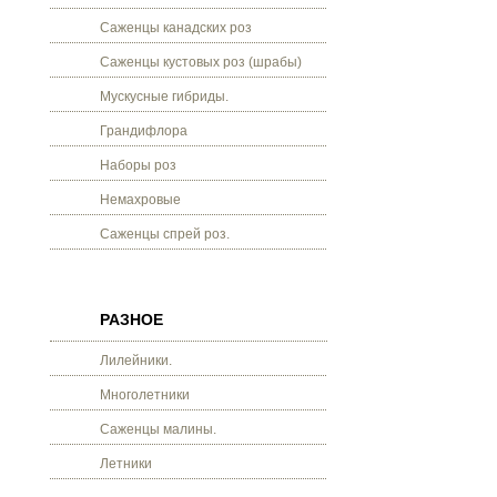
Саженцы канадских роз
Саженцы кустовых роз (шрабы)
Мускусные гибриды.
Грандифлора
Наборы роз
Немахровые
Саженцы спрей роз.
РАЗНОЕ
Лилейники.
Многолетники
Саженцы малины.
Летники