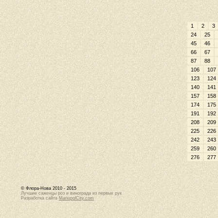
1
2
3
24
25
45
46
66
67
87
88
106
107
123
124
140
141
157
158
174
175
191
192
208
209
225
226
242
243
259
260
276
277
© Флора-Нова 2010 - 2015
Лучшие саженцы роз и винограда из первых рук
Разработка сайта
MariupolCity.com