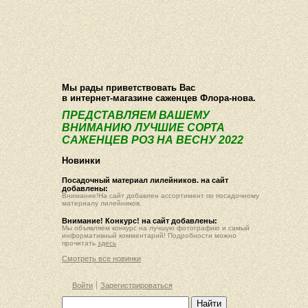
О компании
Как купить
Фотогалерея
Статьи
Опт
Контакт
Мы рады приветствовать Вас
в интернет-магазине саженцев Флора-нова.
ПРЕДСТАВЛЯЕМ ВАШЕМУ
ВНИМАНИЮ ЛУЧШИЕ СОРТА
САЖЕНЦЕВ РОЗ НА ВЕСНУ 2022
Новинки
Посадочный материал лилейников. на сайт
добавлены:
Внимание!На сайт добавлен ассортимент по посадочному
материалу лилейников.
Внимание! Конкурс! на сайт добавлены:
Мы объявляем конкурс на лучшую фотографию и самый
информативный комментарий! Подробности можно
прочитать
здесь
Смотреть все новинки
Войти
Зарегистрироваться