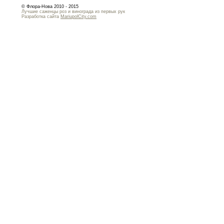
© Флора-Нова 2010 - 2015
Лучшие саженцы роз и винограда из первых рук
Разработка сайта
MariupolCity.com