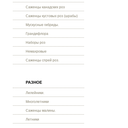
Саженцы канадских роз
Саженцы кустовых роз (шрабы)
Мускусные гибриды.
Грандифлора
Наборы роз
Немахровые
Саженцы спрей роз.
РАЗНОЕ
Лилейники.
Многолетники
Саженцы малины.
Летники