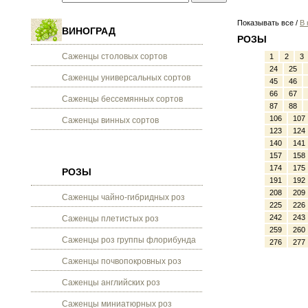
Показывать все /
В 
ВИНОГРАД
РОЗЫ
Саженцы столовых сортов
1
2
3
24
25
Саженцы универсальных сортов
45
46
66
67
Саженцы бессемянных сортов
87
88
106
107
Саженцы винных сортов
123
124
140
141
157
158
174
175
РОЗЫ
191
192
208
209
Саженцы чайно-гибридных роз
225
226
242
243
Саженцы плетистых роз
259
260
Саженцы роз группы флорибунда
276
277
Саженцы почвопокровных роз
Саженцы английских роз
Саженцы миниатюрных роз