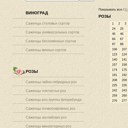
Показывать все /
В 
ВИНОГРАД
РОЗЫ
Саженцы столовых сортов
1
2
3
24
25
Саженцы универсальных сортов
45
46
66
67
Саженцы бессемянных сортов
87
88
106
107
Саженцы винных сортов
123
124
140
141
157
158
174
175
РОЗЫ
191
192
208
209
Саженцы чайно-гибридных роз
225
226
242
243
Саженцы плетистых роз
259
260
Саженцы роз группы флорибунда
276
277
Саженцы почвопокровных роз
Саженцы английских роз
Саженцы миниатюрных роз