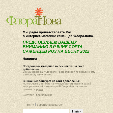
О компании
Как купить
Мы рады приветствовать Вас
в интернет-магазине саженцев Флора-нова.
ПРЕДСТАВЛЯЕМ ВАШЕМУ
ВНИМАНИЮ ЛУЧШИЕ СОРТА
САЖЕНЦЕВ РОЗ НА ВЕСНУ 2022
Новинки
Посадочный материал лилейников. на сайт
добавлены:
Внимание!На сайт добавлен ассортимент по посадочному
материалу лилейников.
Внимание! Конкурс! на сайт добавлены:
Мы объявляем конкурс на лучшую фотографию и самый
информативный комментарий! Подробности можно
прочитать
здесь
Смотреть все новинки
Войти
Зарегистрироваться