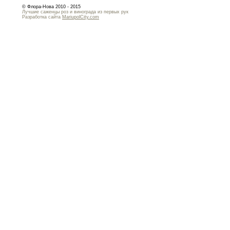
© Флора-Нова 2010 - 2015
Лучшие саженцы роз и винограда из первых рук
Разработка сайта
MariupolCity.com