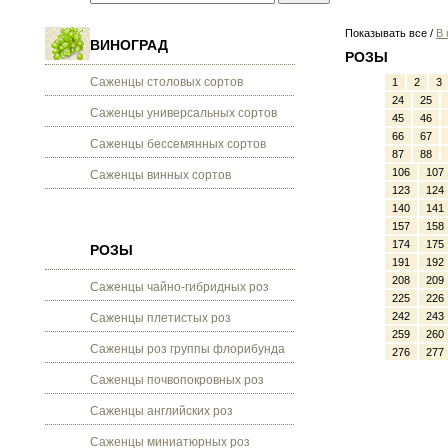
Показывать все /
В 
ВИНОГРАД
РОЗЫ
Саженцы столовых сортов
1
2
3
24
25
Саженцы универсальных сортов
45
46
66
67
Саженцы бессемянных сортов
87
88
106
107
Саженцы винных сортов
123
124
140
141
157
158
174
175
РОЗЫ
191
192
208
209
Саженцы чайно-гибридных роз
225
226
242
243
Саженцы плетистых роз
259
260
Саженцы роз группы флорибунда
276
277
Саженцы почвопокровных роз
Саженцы английских роз
Саженцы миниатюрных роз