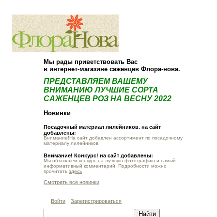
О компании
Как купить
Мы рады приветствовать Вас
в интернет-магазине саженцев Флора-нова.
ПРЕДСТАВЛЯЕМ ВАШЕМУ
ВНИМАНИЮ ЛУЧШИЕ СОРТА
САЖЕНЦЕВ РОЗ НА ВЕСНУ 2022
Новинки
Посадочный материал лилейников. на сайт
добавлены:
Внимание!На сайт добавлен ассортимент по посадочному
материалу лилейников.
Внимание! Конкурс! на сайт добавлены:
Мы объявляем конкурс на лучшую фотографию и самый
информативный комментарий! Подробности можно
прочитать
здесь
Смотреть все новинки
Войти
Зарегистрироваться