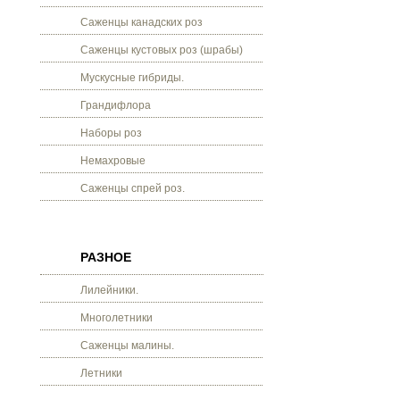
Саженцы канадских роз
Саженцы кустовых роз (шрабы)
Мускусные гибриды.
Грандифлора
Наборы роз
Немахровые
Саженцы спрей роз.
РАЗНОЕ
Лилейники.
Многолетники
Саженцы малины.
Летники