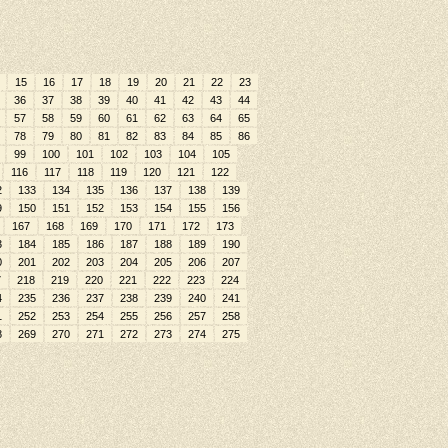
15
16
17
18
19
20
21
22
23
36
37
38
39
40
41
42
43
44
57
58
59
60
61
62
63
64
65
78
79
80
81
82
83
84
85
86
99
100
101
102
103
104
105
116
117
118
119
120
121
122
2
133
134
135
136
137
138
139
9
150
151
152
153
154
155
156
167
168
169
170
171
172
173
3
184
185
186
187
188
189
190
0
201
202
203
204
205
206
207
7
218
219
220
221
222
223
224
4
235
236
237
238
239
240
241
1
252
253
254
255
256
257
258
8
269
270
271
272
273
274
275