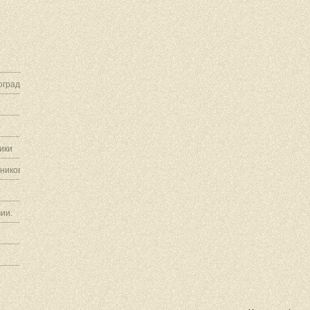
граду.
ики
ников.
ии.