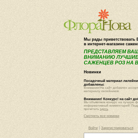
Мы рады приветствовать 
в интернет-магазине саже
ПРЕДСТАВЛЯЕМ ВА
ВНИМАНИЮ ЛУЧШИЕ
САЖЕНЦЕВ РОЗ НА В
Новинки
Посадочный материал лилейник
добавлены:
Внимание!На сайт добавлен ассор
материалу лилейников.
Внимание! Конкурс! на сайт д
Мы объявляем конкурс на лучшую 
информативный комментарий! Под
прочитать
здесь
Смотреть все новинки
Войти
Зарегистрироваться