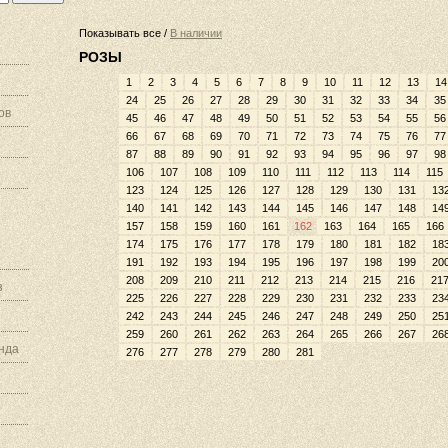
Показывать все /
В наличии
РОЗЫ
1
2
3
4
5
6
7
8
9
10
11
12
13
14
24
25
26
27
28
29
30
31
32
33
34
35
ов
45
46
47
48
49
50
51
52
53
54
55
56
66
67
68
69
70
71
72
73
74
75
76
77
87
88
89
90
91
92
93
94
95
96
97
98
106
107
108
109
110
111
112
113
114
115
123
124
125
126
127
128
129
130
131
13
140
141
142
143
144
145
146
147
148
14
157
158
159
160
161
162
163
164
165
166
174
175
176
177
178
179
180
181
182
18
191
192
193
194
195
196
197
198
199
20
208
209
210
211
212
213
214
215
216
21
з
225
226
227
228
229
230
231
232
233
23
242
243
244
245
246
247
248
249
250
25
259
260
261
262
263
264
265
266
267
26
нда
276
277
278
279
280
281