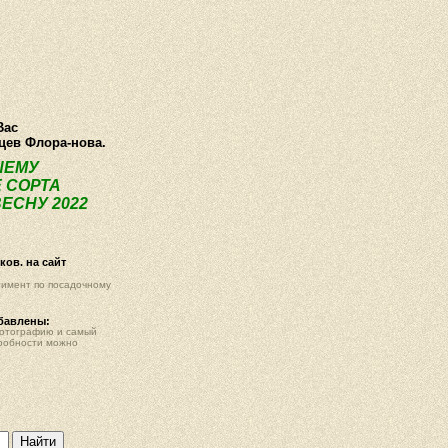
О компании
Как купить
Фотогалерея
Статьи
Опт
Контак
Вас
нцев Флора-нова.
ШЕМУ
 СОРТА
ЕСНУ 2022
ов. на сайт
тимент по посадочному
обавлены:
фотографию и самый
робности можно