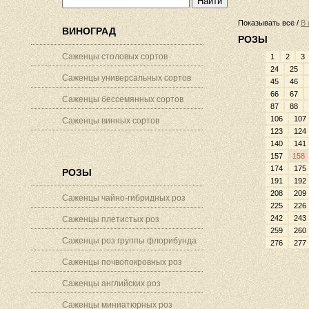
Показывать все /
В 
ВИНОГРАД
РОЗЫ
Саженцы столовых сортов
1
2
3
24
25
Саженцы универсальных сортов
45
46
66
67
Саженцы бессемянных сортов
87
88
106
107
Саженцы винных сортов
123
124
140
141
157
158
174
175
РОЗЫ
191
192
208
209
Саженцы чайно-гибридных роз
225
226
242
243
Саженцы плетистых роз
259
260
Саженцы роз группы флорибунда
276
277
Саженцы почвопокровных роз
Саженцы английских роз
Саженцы миниатюрных роз