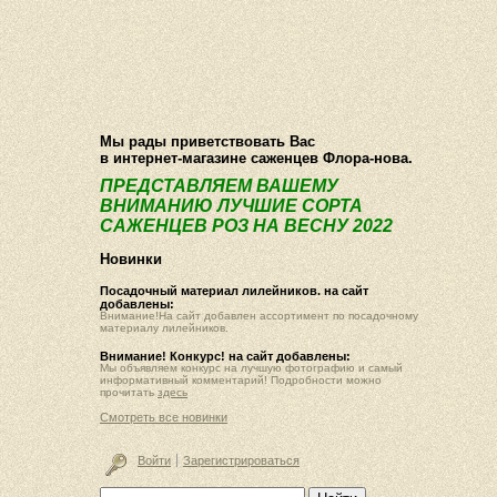
О компании
Как купить
Фотогалерея
Статьи
Опт
Контакт
Мы рады приветствовать Вас
в интернет-магазине саженцев Флора-нова.
ПРЕДСТАВЛЯЕМ ВАШЕМУ
ВНИМАНИЮ ЛУЧШИЕ СОРТА
САЖЕНЦЕВ РОЗ НА ВЕСНУ 2022
Новинки
Посадочный материал лилейников. на сайт
добавлены:
Внимание!На сайт добавлен ассортимент по посадочному
материалу лилейников.
Внимание! Конкурс! на сайт добавлены:
Мы объявляем конкурс на лучшую фотографию и самый
информативный комментарий! Подробности можно
прочитать
здесь
Смотреть все новинки
Войти
Зарегистрироваться