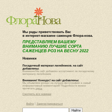
О компании
Как купить
Мы рады приветствовать Вас
в интернет-магазине саженцев Флора-нова.
ПРЕДСТАВЛЯЕМ ВАШЕМУ
ВНИМАНИЮ ЛУЧШИЕ СОРТА
САЖЕНЦЕВ РОЗ НА ВЕСНУ 2022
Новинки
Посадочный материал лилейников. на сайт
добавлены:
Внимание!На сайт добавлен ассортимент по посадочному
материалу лилейников.
Внимание! Конкурс! на сайт добавлены:
Мы объявляем конкурс на лучшую фотографию и самый
информативный комментарий! Подробности можно
прочитать
здесь
Смотреть все новинки
Войти
Зарегистрироваться