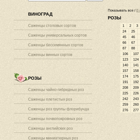
Показывать все /
В 
ВИНОГРАД
РОЗЫ
Саженцы столовых сортов
1
2
3
24
25
Саженцы универсальных сортов
45
46
66
67
Саженцы бессемянных сортов
87
88
106
107
Саженцы винных сортов
123
124
140
141
157
158
174
175
РОЗЫ
191
192
208
209
Саженцы чайно-гибридных роз
225
226
242
243
Саженцы плетистых роз
259
260
Саженцы роз группы флорибунда
276
277
Саженцы почвопокровных роз
Саженцы английских роз
Саженцы миниатюрных роз