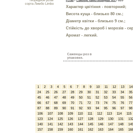
/
/ 026
РОЗЫ
Саженцы чайно-гибридных роз
Характер цвітіння - повторний;
Висота куща - близько 80 см.;
Діаметр квітки - близько 9 см.;
Стійкість до хвороб і морозів - се
Аромат - легкий.
Саженцы роз в
упаковке.
1
2
3
4
5
6
7
8
9
10
11
12
13
14
24
25
26
27
28
29
30
31
32
33
34
35
45
46
47
48
49
50
51
52
53
54
55
56
66
67
68
69
70
71
72
73
74
75
76
77
87
88
89
90
91
92
93
94
95
96
97
98
106
107
108
109
110
111
112
113
114
115
123
124
125
126
127
128
129
130
131
13
140
141
142
143
144
145
146
147
148
14
157
158
159
160
161
162
163
164
165
16