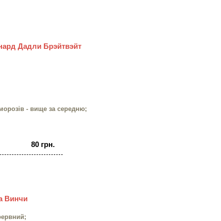
Ленард Дадли Брэйтвэйт
 морозів - вище за середню;
80 грн.
Да Винчи
рервний;