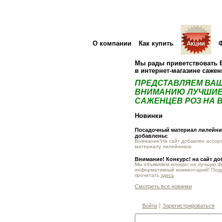
О компании
Как купить
Мы рады приветствовать 
в интернет-магазине саже
ПРЕДСТАВЛЯЕМ ВА
ВНИМАНИЮ ЛУЧШИЕ
САЖЕНЦЕВ РОЗ НА В
Новинки
Посадочный материал лилейник
добавлены:
Внимание!На сайт добавлен ассор
материалу лилейников.
Внимание! Конкурс! на сайт д
Мы объявляем конкурс на лучшую 
информативный комментарий! Под
прочитать
здесь
Смотреть все новинки
Войти
Зарегистрироваться