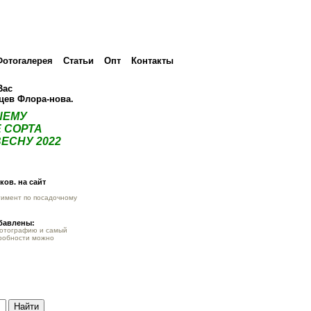
Фотогалерея
Статьи
Опт
Контакты
Вас
нцев Флора-нова.
ШЕМУ
 СОРТА
ЕСНУ 2022
ов. на сайт
тимент по посадочному
обавлены:
фотографию и самый
робности можно