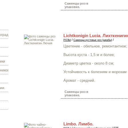
Саженцы роз в
упаковке.
граду.
Lichtkonigin Lucia. Лихткениг
/
/
РОЗЫ
Саженцы кустовых роз (шрабы)
Цветение - обильное, ремонтантное;
Высота куста - 1,5 м и более;
ики
Диаметр цветка - около 8 см;
ников.
Устойчивость к болезням и морозам 
Аромат - средний.
ии.
Саженцы роз в
упаковке.
Limbo. Лимбо.