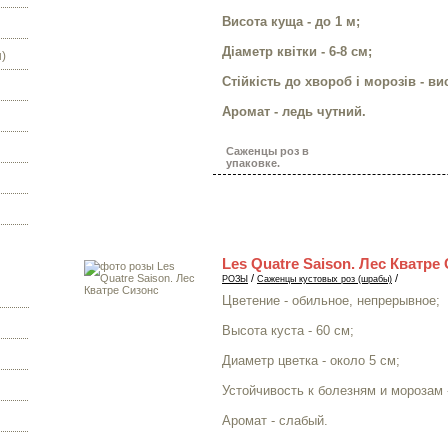
Висота куща - до 1 м;
Діаметр квітки - 6-8 см;
)
Стійкість до хвороб і морозів - ви
Аромат - ледь чутний.
Саженцы роз в
упаковке.
Les Quatre Saison. Лес Кватре
/
/
РОЗЫ
Саженцы кустовых роз (шрабы)
Цветение - обильное, непрерывное;
Высота куста - 60 см;
Диаметр цветка - около 5 см;
Устойчивость к болезням и морозам 
Аромат - слабый.