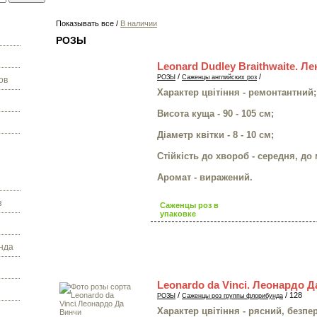
Показывать все /
В наличии
РОЗЫ
Leonard Dudley Braithwaite. 
/
/
РОЗЫ
Саженцы английских роз
ов
Характер цвітіння - ремонтантний;
Висота куща - 90 - 105 см;
Діаметр квітки - 8 - 10 см;
Стійкість до хвороб - середня, до
Аромат - виражений.
з
Саженцы роз в
упаковке
нда
Leonardo da Vinci. Леонардо 
/
/ 128
РОЗЫ
Саженцы роз группы флорибунда
Характер цвітіння - рясний, безпе