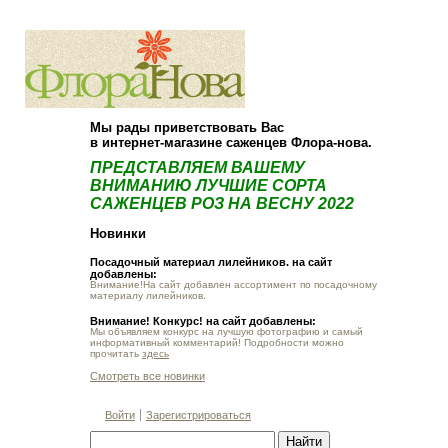
О компании
Как купить
Мы рады приветствовать Вас
в интернет-магазине саженцев Флора-нова.
ПРЕДСТАВЛЯЕМ ВАШЕМУ
ВНИМАНИЮ ЛУЧШИЕ СОРТА
САЖЕНЦЕВ РОЗ НА ВЕСНУ 2022
Новинки
Посадочный материал лилейников. на сайт
добавлены:
Внимание!На сайт добавлен ассортимент по посадочному
материалу лилейников.
Внимание! Конкурс! на сайт добавлены:
Мы объявляем конкурс на лучшую фотографию и самый
информативный комментарий! Подробности можно
прочитать
здесь
Смотреть все новинки
Войти
Зарегистрироваться