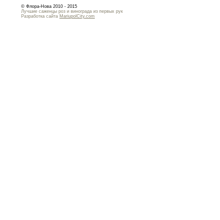
© Флора-Нова 2010 - 2015
Лучшие саженцы роз и винограда из первых рук
Разработка сайта
MariupolCity.com