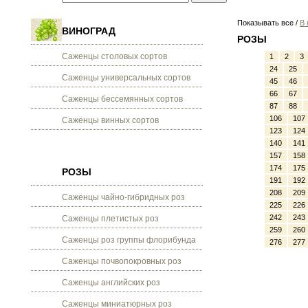
Показывать все /
В 
ВИНОГРАД
РОЗЫ
Саженцы столовых сортов
1
2
3
24
25
Саженцы универсальных сортов
45
46
66
67
Саженцы бессемянных сортов
87
88
106
107
Саженцы винных сортов
123
124
140
141
157
158
174
175
РОЗЫ
191
192
208
209
Саженцы чайно-гибридных роз
225
226
242
243
Саженцы плетистых роз
259
260
Саженцы роз группы флорибунда
276
277
Саженцы почвопокровных роз
Саженцы английских роз
Саженцы миниатюрных роз