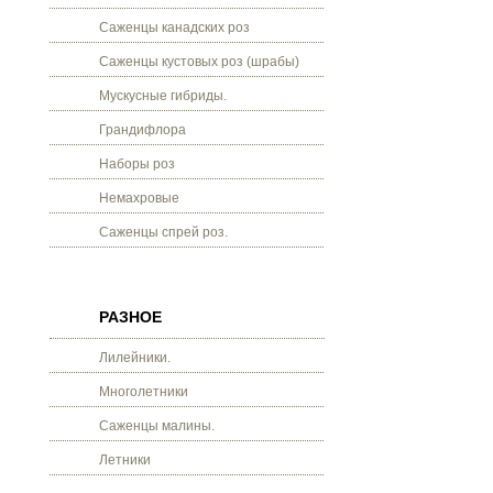
Саженцы канадских роз
Саженцы кустовых роз (шрабы)
Мускусные гибриды.
Грандифлора
Наборы роз
Немахровые
Саженцы спрей роз.
РАЗНОЕ
Лилейники.
Многолетники
Саженцы малины.
Летники