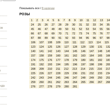
Показывать все /
В наличии
РОЗЫ
1
2
3
4
5
6
7
8
9
10
11
12
13
14
24
25
26
27
28
29
30
31
32
33
34
35
ов
45
46
47
48
49
50
51
52
53
54
55
56
66
67
68
69
70
71
72
73
74
75
76
77
87
88
89
90
91
92
93
94
95
96
97
98
106
107
108
109
110
111
112
113
114
115
123
124
125
126
127
128
129
130
131
13
140
141
142
143
144
145
146
147
148
14
157
158
159
160
161
162
163
164
165
16
174
175
176
177
178
179
180
181
182
18
191
192
193
194
195
196
197
198
199
20
208
209
210
211
212
213
214
215
216
21
з
225
226
227
228
229
230
231
232
233
23
242
243
244
245
246
247
248
249
250
25
259
260
261
262
263
264
265
266
267
26
нда
276
277
278
279
280
281