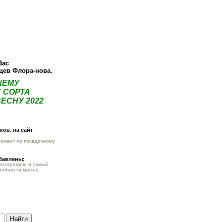
О компании
Как купить
Фотогалерея
Статьи
Опт
Контак
Вас
нцев Флора-нова.
ШЕМУ
 СОРТА
ЕСНУ 2022
ов. на сайт
тимент по посадочному
обавлены:
фотографию и самый
робности можно