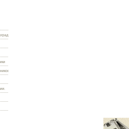
граду.
ики
ников.
ии.