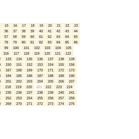
15
16
17
18
19
20
21
22
23
36
37
38
39
40
41
42
43
44
57
58
59
60
61
62
63
64
65
78
79
80
81
82
83
84
85
86
99
100
101
102
103
104
105
116
117
118
119
120
121
122
2
133
134
135
136
137
138
139
9
150
151
152
153
154
155
156
6
167
168
169
170
171
172
173
3
184
185
186
187
188
189
190
0
201
202
203
204
205
206
207
7
218
219
220
221
222
223
224
4
235
236
237
238
239
240
241
1
252
253
254
255
256
257
258
8
269
270
271
272
273
274
275