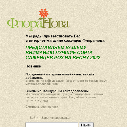
О компании
Как купить
Мы рады приветствовать Вас
в интернет-магазине саженцев Флора-нова.
ПРЕДСТАВЛЯЕМ ВАШЕМУ
ВНИМАНИЮ ЛУЧШИЕ СОРТА
САЖЕНЦЕВ РОЗ НА ВЕСНУ 2022
Новинки
Посадочный материал лилейников. на сайт
добавлены:
Внимание!На сайт добавлен ассортимент по посадочному
материалу лилейников.
Внимание! Конкурс! на сайт добавлены:
Мы объявляем конкурс на лучшую фотографию и самый
информативный комментарий! Подробности можно
прочитать
здесь
Смотреть все новинки
Войти
Зарегистрироваться