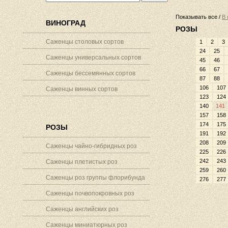
Показывать все /
В 
ВИНОГРАД
РОЗЫ
Саженцы столовых сортов
1
2
3
24
25
Саженцы универсальных сортов
45
46
66
67
Саженцы бессемянных сортов
87
88
106
107
Саженцы винных сортов
123
124
140
141
157
158
174
175
РОЗЫ
191
192
208
209
Саженцы чайно-гибридных роз
225
226
242
243
Саженцы плетистых роз
259
260
Саженцы роз группы флорибунда
276
277
Саженцы почвопокровных роз
Саженцы английских роз
Саженцы миниатюрных роз