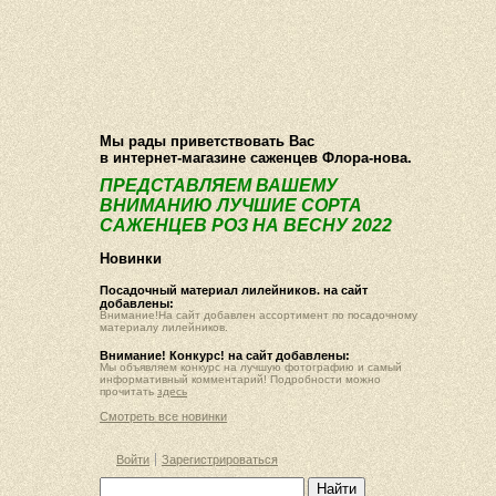
О компании
Как купить
Фотогалерея
Статьи
Опт
Контакт
Мы рады приветствовать Вас
в интернет-магазине саженцев Флора-нова.
ПРЕДСТАВЛЯЕМ ВАШЕМУ
ВНИМАНИЮ ЛУЧШИЕ СОРТА
САЖЕНЦЕВ РОЗ НА ВЕСНУ 2022
Новинки
Посадочный материал лилейников. на сайт
добавлены:
Внимание!На сайт добавлен ассортимент по посадочному
материалу лилейников.
Внимание! Конкурс! на сайт добавлены:
Мы объявляем конкурс на лучшую фотографию и самый
информативный комментарий! Подробности можно
прочитать
здесь
Смотреть все новинки
Войти
Зарегистрироваться