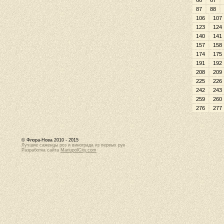
66
67
87
88
106
107
123
124
140
141
157
158
174
175
191
192
208
209
225
226
242
243
259
260
276
277
© Флора-Нова 2010 - 2015
Лучшие саженцы роз и винограда из первых рук
Разработка сайта
MariupolCity.com