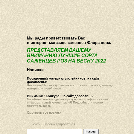
О компании
Как купить
Фотогалерея
Статьи
Опт
Контакт
Мы рады приветствовать Вас
в интернет-магазине саженцев Флора-нова.
ПРЕДСТАВЛЯЕМ ВАШЕМУ
ВНИМАНИЮ ЛУЧШИЕ СОРТА
САЖЕНЦЕВ РОЗ НА ВЕСНУ 2022
Новинки
Посадочный материал лилейников. на сайт
добавлены:
Внимание!На сайт добавлен ассортимент по посадочному
материалу лилейников.
Внимание! Конкурс! на сайт добавлены:
Мы объявляем конкурс на лучшую фотографию и самый
информативный комментарий! Подробности можно
прочитать
здесь
Смотреть все новинки
Войти
Зарегистрироваться