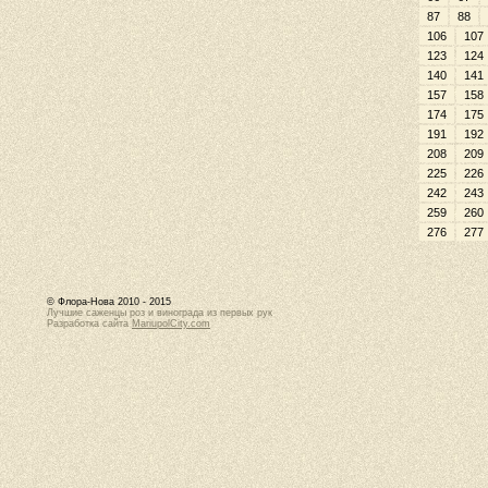
87
88
106
107
123
124
140
141
157
158
174
175
191
192
208
209
225
226
242
243
259
260
276
277
© Флора-Нова 2010 - 2015
Лучшие саженцы роз и винограда из первых рук
Разработка сайта
MariupolCity.com