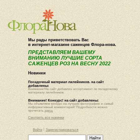
О компании
Как купить
Мы рады приветствовать Вас
в интернет-магазине саженцев Флора-нова.
ПРЕДСТАВЛЯЕМ ВАШЕМУ
ВНИМАНИЮ ЛУЧШИЕ СОРТА
САЖЕНЦЕВ РОЗ НА ВЕСНУ 2022
Новинки
Посадочный материал лилейников. на сайт
добавлены:
Внимание!На сайт добавлен ассортимент по посадочному
материалу лилейников.
Внимание! Конкурс! на сайт добавлены:
Мы объявляем конкурс на лучшую фотографию и самый
информативный комментарий! Подробности можно
прочитать
здесь
Смотреть все новинки
Войти
Зарегистрироваться