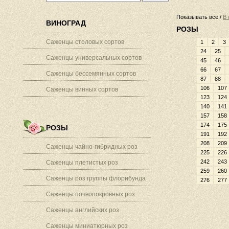
Показывать все /
В 
ВИНОГРАД
РОЗЫ
Саженцы столовых сортов
1
2
3
24
25
Саженцы универсальных сортов
45
46
66
67
Саженцы бессемянных сортов
87
88
106
107
Саженцы винных сортов
123
124
140
141
157
158
174
175
РОЗЫ
191
192
208
209
Саженцы чайно-гибридных роз
225
226
242
243
Саженцы плетистых роз
259
260
Саженцы роз группы флорибунда
276
277
Саженцы почвопокровных роз
Саженцы английских роз
Саженцы миниатюрных роз