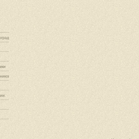
граду.
ики
ников.
ии.