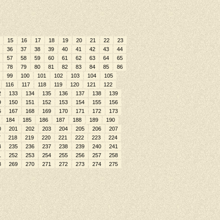
15
16
17
18
19
20
21
22
23
36
37
38
39
40
41
42
43
44
57
58
59
60
61
62
63
64
65
78
79
80
81
82
83
84
85
86
99
100
101
102
103
104
105
116
117
118
119
120
121
122
2
133
134
135
136
137
138
139
9
150
151
152
153
154
155
156
6
167
168
169
170
171
172
173
184
185
186
187
188
189
190
0
201
202
203
204
205
206
207
7
218
219
220
221
222
223
224
4
235
236
237
238
239
240
241
1
252
253
254
255
256
257
258
8
269
270
271
272
273
274
275