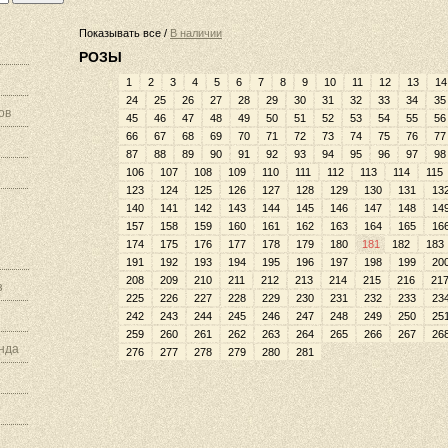
Показывать все /
В наличии
РОЗЫ
1
2
3
4
5
6
7
8
9
10
11
12
13
14
24
25
26
27
28
29
30
31
32
33
34
35
ов
45
46
47
48
49
50
51
52
53
54
55
56
66
67
68
69
70
71
72
73
74
75
76
77
87
88
89
90
91
92
93
94
95
96
97
98
106
107
108
109
110
111
112
113
114
115
123
124
125
126
127
128
129
130
131
13
140
141
142
143
144
145
146
147
148
14
157
158
159
160
161
162
163
164
165
16
174
175
176
177
178
179
180
181
182
183
191
192
193
194
195
196
197
198
199
20
208
209
210
211
212
213
214
215
216
21
з
225
226
227
228
229
230
231
232
233
23
242
243
244
245
246
247
248
249
250
25
259
260
261
262
263
264
265
266
267
26
нда
276
277
278
279
280
281