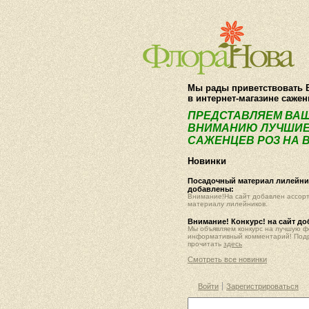
Мы рады приветствовать 
в интернет-магазине саже
ПРЕДСТАВЛЯЕМ ВА
ВНИМАНИЮ ЛУЧШИЕ
САЖЕНЦЕВ РОЗ НА В
Новинки
Посадочный материал лилейник
добавлены:
Внимание!На сайт добавлен ассор
материалу лилейников.
Внимание! Конкурс! на сайт д
Мы объявляем конкурс на лучшую 
информативный комментарий! Под
прочитать
здесь
Смотреть все новинки
Войти
Зарегистрироваться