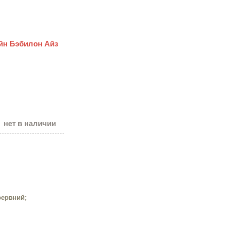
айн Бэбилон Айз
нет в наличии
рервний;