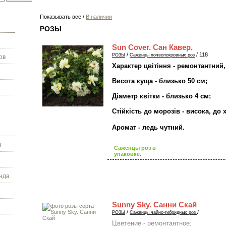
Показывать все /
В наличии
РОЗЫ
Sun Cover. Сан Кавер.
/
/ 118
РОЗЫ
Саженцы почвопокровных роз
ов
Характер цвітіння - ремонтантний,
Висота куща - близько 50 см;
Діаметр квітки - близько 4 см;
Стійкість до морозів - висока, до
Аромат - ледь чутний.
з
Саженцы роз в
упаковке.
нда
Sunny Sky. Санни Скай
/
/
РОЗЫ
Саженцы чайно-гибридных роз
Цветение - ремонтантное;