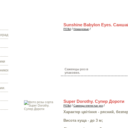
Sunshine Babylon Eyes. Санш
/
/
РОЗЫ
Немахровые
граду.
ики
Саженцы роз в
ников.
упаковке.
ии.
Super Dorothy. Супер Дороти
/
/
РОЗЫ
Саженцы плетистых роз
Характер цвітіння - рясний, безпе
Висота куща - до 3 м;