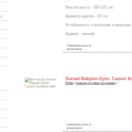
Высота куста - 100-120 см;
Диаметр цветка - 10 см;
)
Устойчивость к болезням и морозам 
Аромат - мягкий.
Саженцы роз в
упаковке.
Sunset Babylon Eyes. Сансет 
/
/
РОЗЫ
Саженцы кустовых роз (шрабы)
Саженцы роз в
упаковке.