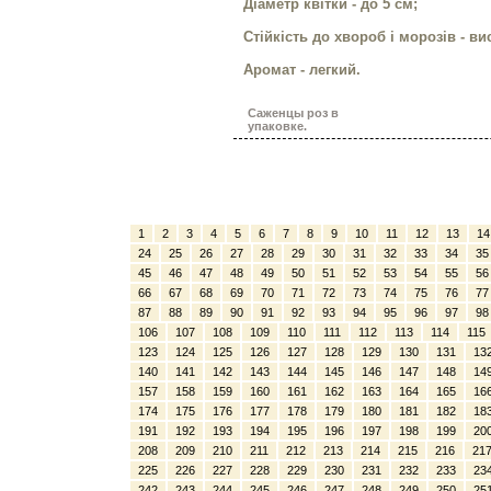
Діаметр квітки - до 5 см;
Стійкість до хвороб і морозів - ви
Аромат - легкий.
Саженцы роз в
упаковке.
1
2
3
4
5
6
7
8
9
10
11
12
13
14
24
25
26
27
28
29
30
31
32
33
34
35
45
46
47
48
49
50
51
52
53
54
55
56
66
67
68
69
70
71
72
73
74
75
76
77
87
88
89
90
91
92
93
94
95
96
97
98
106
107
108
109
110
111
112
113
114
115
123
124
125
126
127
128
129
130
131
13
140
141
142
143
144
145
146
147
148
14
157
158
159
160
161
162
163
164
165
16
174
175
176
177
178
179
180
181
182
18
191
192
193
194
195
196
197
198
199
20
208
209
210
211
212
213
214
215
216
21
225
226
227
228
229
230
231
232
233
23
242
243
244
245
246
247
248
249
250
25