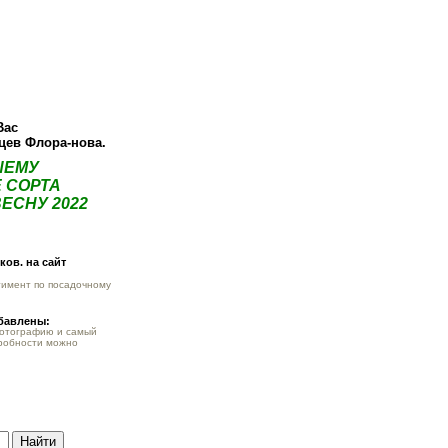
О компании
Как купить
Фотогалерея
Статьи
Опт
Контак
Вас
нцев Флора-нова.
ШЕМУ
 СОРТА
ЕСНУ 2022
ов. на сайт
тимент по посадочному
обавлены:
фотографию и самый
робности можно