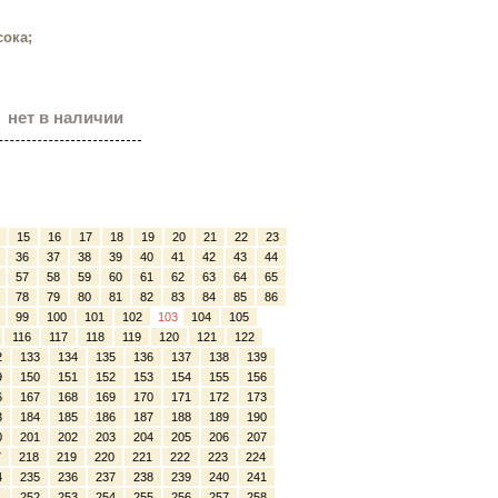
сока;
нет в наличии
15
16
17
18
19
20
21
22
23
36
37
38
39
40
41
42
43
44
57
58
59
60
61
62
63
64
65
78
79
80
81
82
83
84
85
86
99
100
101
102
103
104
105
116
117
118
119
120
121
122
2
133
134
135
136
137
138
139
9
150
151
152
153
154
155
156
6
167
168
169
170
171
172
173
3
184
185
186
187
188
189
190
0
201
202
203
204
205
206
207
7
218
219
220
221
222
223
224
4
235
236
237
238
239
240
241
1
252
253
254
255
256
257
258