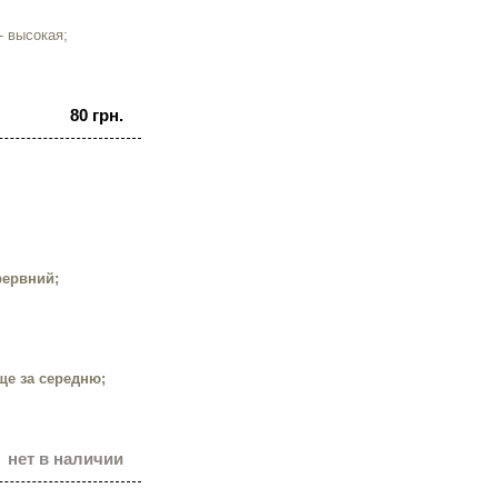
- высокая;
80 грн.
рервний;
ище за середню;
нет в наличии