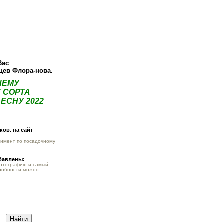
ея
Статьи
Опт
Контакты
Вас
нцев Флора-нова.
ШЕМУ
 СОРТА
ЕСНУ 2022
ов. на сайт
тимент по посадочному
обавлены:
фотографию и самый
робности можно