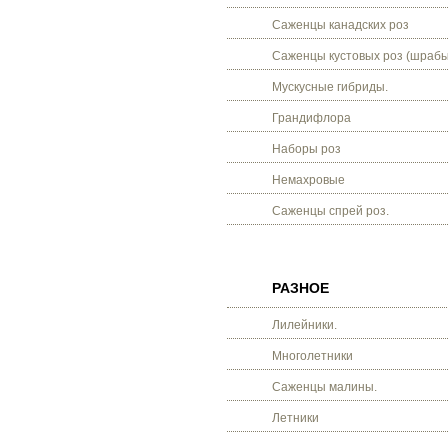
Саженцы канадских роз
Саженцы кустовых роз (шрабы
Мускусные гибриды.
Грандифлора
Наборы роз
Немахровые
Саженцы спрей роз.
РАЗНОЕ
Лилейники.
Многолетники
Саженцы малины.
Летники