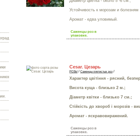
Диаметр цветка - около 5 -6 см.;
Устойчивость к морозам и болезням 
Аромат - едва уловимый.
Саженцы роз в
упаковке.
граду.
Cesar. Цезарь
ики
/
/
РОЗЫ
Саженцы плетистых роз
ников.
Характер цвітіння - рясний, безпе
Висота куща - близько 2 м.;
ии.
Діаметр квітки - близько 7 см.;
Стійкість до хвороб і морозів - в
Аромат - яскравовиражений.
Саженцы роз в
упаковке.