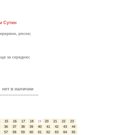
им Сутин
перервне, рясне;
ище за середню;
нет в наличии
15
16
17
18
19
20
21
22
23
36
37
38
39
40
41
42
43
44
57
58
59
60
61
62
63
64
65