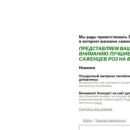
О компании
Как купить
Фотогалер
Мы рады приветствовать 
в интернет-магазине саже
ПРЕДСТАВЛЯЕМ ВА
ВНИМАНИЮ ЛУЧШИЕ
САЖЕНЦЕВ РОЗ НА В
Новинки
Посадочный материал лилейник
добавлены:
Внимание!На сайт добавлен ассор
материалу лилейников.
Внимание! Конкурс! на сайт д
Мы объявляем конкурс на лучшую 
информативный комментарий! Под
прочитать
здесь
Смотреть все новинки
Войти
Зарегистрироваться