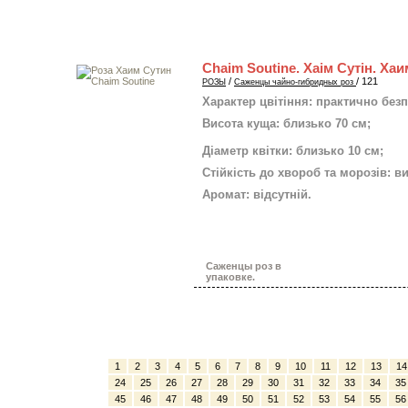
Chaim Soutine. Хаім Сутін. Ха
/
/ 121
РОЗЫ
Саженцы чайно-гибридных роз
Характер цвітіння: практично без
Висота куща: близько 70 см;
Діаметр квітки: близько 10 см;
Стійкість до хвороб та морозів: в
Аромат: відсутній.
Саженцы роз в
упаковке.
1
2
3
4
5
6
7
8
9
10
11
12
13
14
24
25
26
27
28
29
30
31
32
33
34
35
45
46
47
48
49
50
51
52
53
54
55
56