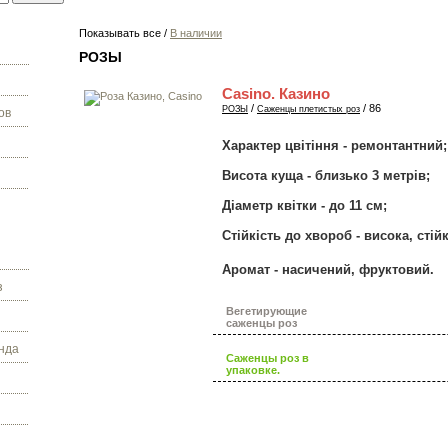
Показывать все /
В наличии
РОЗЫ
Casino. Казино
/
/ 86
РОЗЫ
Саженцы плетистых роз
ов
Характер цвітіння - ремонтантний;
Висота куща - близько 3 метрів;
Діаметр квітки - до 11 см;
Стійкість до хвороб - висока, стій
Аромат - насичений, фруктовий.
з
Вегетирующие
саженцы роз
нда
Саженцы роз в
упаковке.