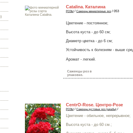
Catalina. Каталина
/
/ 053
РОЗЫ
Саженцы миниатюрных роз
)
Цветение - постоянное;
Высота куста - до 60 см;
Диаметр цветка - до 6 см;
Устойчивость к болезням - выше сре
Аромат - легкий
.
Саженцы роз в
упаковке.
CentrO-Rose. Центро-Розе
/
/
РОЗЫ
Саженцы кустовых роз (шрабы)
Цветение - обильное, непрерывное;
Высота куста - до 60 см.;